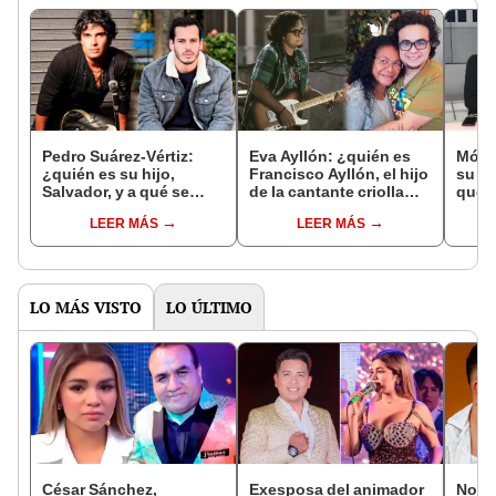
Pedro Suárez-Vértiz:
Eva Ayllón: ¿quién es
Mónic
¿quién es su hijo,
Francisco Ayllón, el hijo
su hi
Salvador, y a qué se
de la cantante criolla
qué s
dedica en la actualidad?
que hace rock?
actu
LEER MÁS
LEER MÁS
LO MÁS VISTO
LO ÚLTIMO
César Sánchez,
Exesposa del animador
Novi