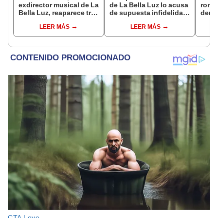
exdirector musical de La
de La Bella Luz lo acusa
rompe
Bella Luz, reaparece tras
de supuesta infidelidad
denu
denuncia de Naldy
con Naldy Saldaña y
exdir
LEER MÁS
LEER MÁS
Saldaña con polémico
expone chats
Luz: 
pedido: "Pido respetar
apoy
la presunción de
inocencia"