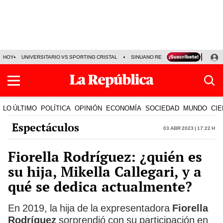
HOY
UNIVERSITARIO VS SPORTING CRISTAL
SINUANO RESULTADOS HOY
CA
LO ÚLTIMO
POLÍTICA
OPINIÓN
ECONOMÍA
SOCIEDAD
MUNDO
CIE
Espectáculos
03 Abr 2023 | 17:22 h
Fiorella Rodríguez: ¿quién es
su hija, Mikella Callegari, y a
qué se dedica actualmente?
En 2019, la hija de la expresentadora
Fiorella
Rodríguez
sorprendió con su participación en