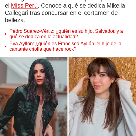
el
Miss Perú
. Conoce a qué se dedica Mikella
Callegari tras concursar en el certamen de
belleza.
Pedro Suárez-Vértiz: ¿quién es su hijo, Salvador, y a
qué se dedica en la actualidad?
Eva Ayllón: ¿quién es Francisco Ayllón, el hijo de la
cantante criolla que hace rock?