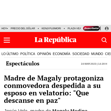
HOY
PRECIO DEL DÓLAR
KENJI FUJIMORI
PLAZA VEA
FERIADOS
KE
LO ÚLTIMO
POLÍTICA
OPINIÓN
ECONOMÍA
SOCIEDAD
MUNDO
CIE
Espectáculos
24 Mar 2023 | 14:28 h
Madre de Magaly protagoniza
conmovedora despedida a su
esposo en velatorio: "Que
descanse en paz"