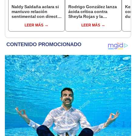
Naldy Saldaña aclara si
Rodrigo González lanza
Kenji
mantuvo relación
ácida crítica contra
conmu
sentimental con director
Sheyla Rojas y la
dura 
de La Bella Luz tras
cuestiona por su
tiene
LEER MÁS
LEER MÁS
denunciarlo por
relación con su hijo: "Te
espos
tocamientos: “Me
has dedicado a buscar
proce
parece muy bajo”
marido millonario"