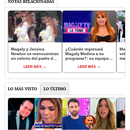
NOTAS RELACIONADAS
Magaly y Jessica
¿Cuándo regresará
Magal
Newton se reencuentran
Magaly Medina a su
velor
en velorio del padre de
programa?: su equipo
mano
conductora y olvidan
de producción lo revela
Alfr
LEER MÁS
LEER MÁS
diferencias
LO MÁS VISTO
LO ÚLTIMO