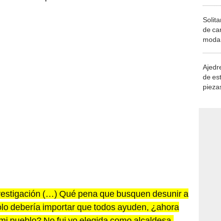
Solita
de ca
moda.
demue
Ajedre
de es
piezas
consi
nvestigación (…) Qué pena que busquen desunir a
olo debería importar que todos ayuden, ¿ahora
mi pueblo? No fui yo elegida como alcaldesa,