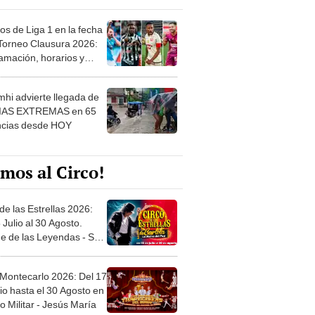
os de Liga 1 en la fecha
 Torneo Clausura 2026:
amación, horarios y
 ver
hi advierte llegada de
IAS EXTREMAS en 65
ncias desde HOY
mos al Circo!
de las Estrellas 2026:
 Julio al 30 Agosto.
e de las Leyendas - San
l
 Montecarlo 2026: Del 17
io hasta el 30 Agosto en
o Militar - Jesús María