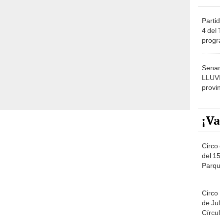
Partid
4 del
progr
dónde
Senam
LLUV
provi
¡Va
Circo 
del 15
Parqu
Migue
Circo
de Jul
Círcul