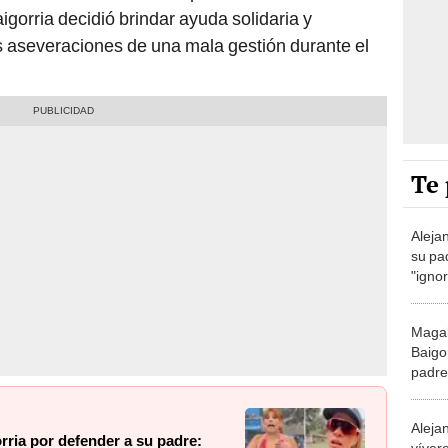
aigorria decidió brindar ayuda solidaria y
as aseveraciones de una mala gestión durante el
Te 
Aleja
su pad
"igno
Chacl
Magal
Baigo
padre:
Alejan
rria por defender a su padre:
víver