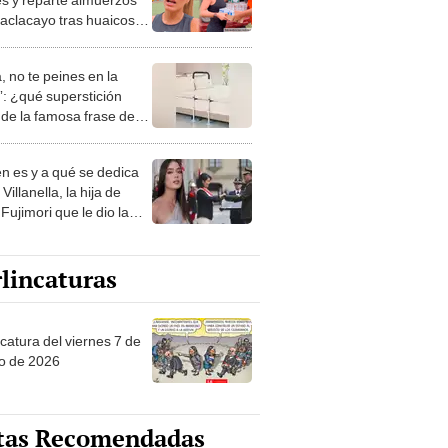
aclacayo tras huaicos:
esaré con ayuda"
, no te peines en la
: ¿qué superstición
de la famosa frase de
nanitos Verdes?
n es y a qué se dedica
Villanella, la hija de
Fujimori que le dio la
 a nivel nacional?
lincaturas
catura del viernes 7 de
o de 2026
tas Recomendadas