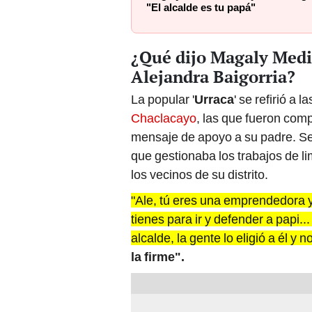
"El alcalde es tu papá"
¿Qué dijo Magaly Medi
Alejandra Baigorria?
La popular '
Urraca
' se refirió a
Chaclacayo
, las que fueron com
mensaje de apoyo a su padre. Se
que gestionaba los trabajos de li
los vecinos de su distrito.
"Ale, tú eres una emprendedora y
tienes para ir y defender a papi...
alcalde, la gente lo eligió a él y no
la firme".