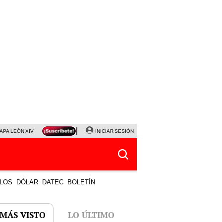
APA LEÓN XIV
NALDY SALDAÑA
INICIAR SESIÓN
LA BELLA LUZ
MAGALY MEDINA
HORÓS
LOS
DÓLAR
DATEC
BOLETÍN
 MÁS VISTO
LO ÚLTIMO