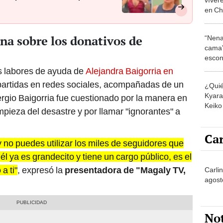
en Ch
"Regr
na sobre los donativos de
“Nena
cama”
escon
los E
 las labores de ayuda de
Alejandra Baigorria en
partidas en redes sociales, acompañadas de un
¿Quié
Kyara 
rgio Baigorria fue cuestionado por la manera en
Keiko 
mpieza del desastre y por llamar "ignorantes" a
contra
Car
 no puedes utilizar los miles de seguidores que
 él ya es grandecito y tiene un cargo público, es el
 a ti"
, expresó la
presentadora de "Magaly TV,
Carlin
agost
No