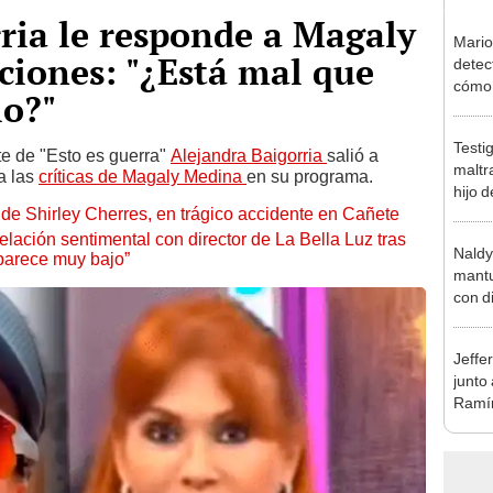
ria le responde a Magaly
Mario
aciones: "¿Está mal que
detec
cómo 
lo?"
"Dolo
Testi
te de "Esto es guerra"
Alejandra Baigorria
salió a
maltr
a las
críticas de Magaly Medina
en su programa.
hijo 
de Shirley Cherres, en trágico accidente en Cañete
Luz: 
lación sentimental con director de La Bella Luz tras
Naldy
parece muy bajo”
mantu
con d
tras 
tocam
Jeffe
bajo”
junto
Ramír
Kanas
sus…