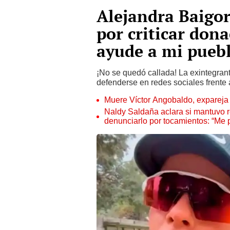
Alejandra Baigor
por criticar don
ayude a mi pueb
¡No se quedó callada! La exintegran
defenderse en redes sociales frente 
Muere Víctor Angobaldo, expareja 
Naldy Saldaña aclara si mantuvo re
denunciarlo por tocamientos: “Me 