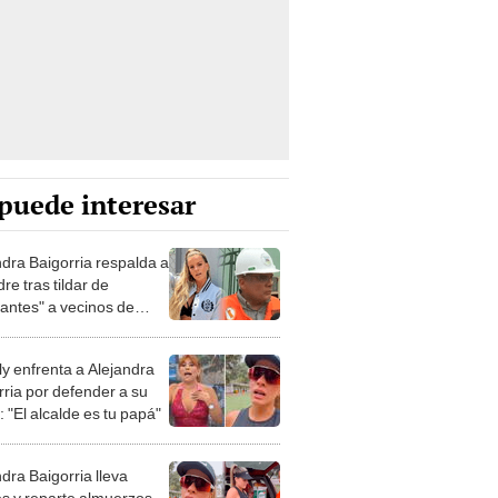
puede interesar
ndra Baigorria respalda a
re tras tildar de
rantes" a vecinos de
acayo
y enfrenta a Alejandra
rria por defender a su
 "El alcalde es tu papá"
dra Baigorria lleva
es y reparte almuerzos