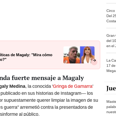
Circo
Del 2
Costa
Gran 
del 10
en el
ríticas de Magaly: "Mira cómo
jo?"
La Ca
17 de 
Mega 
nda fuerte mensaje a Magaly
galy Medina
, la conocida '
Gringa de Gamarra
'
Ju
 publicado en sus historias de Instagram— los
or supuestamente querer limpiar la imagen de su
Maste
es guerra" arremetió contra la presentadora de
palab
nuest
sinforme al público.