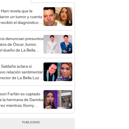
 Hart revela que le
taron un tumor y cuenta
1
recibió el diagnóstico:
res muy fuertes..."
gos denuncian presuntos
atos de Óscar Junior,
2
del dueño de La Bella
"Humilla a los demás"
 Saldaña aclara si
vo relación sentimental
3
irector de La Bella Luz
denunciarlo por
ientos: “Me parece muy
rson Farfán es captado
 a la hermana de Darinka
4
ez mientras Xiomy
hiro trabajaba: “Él tiene
”