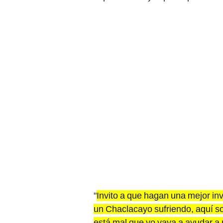
"
Invito a que hagan una mejor i
un Chaclacayo sufriendo, aquí s
está mal que yo vaya a ayudar a 