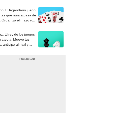
rio: El legendario juego
rtas que nunca pasa de
 Organiza el mazo y
stra tu habilidad.
z: El rey de los juegos
trategia. Mueve tus
, anticipa al rival y
gue el jaque mate.