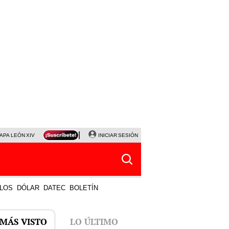
APA LEÓN XIV
NALDY SALDAÑA
INICIAR SESIÓN
LA BELLA LUZ
MAGALY MEDINA
HORÓS
LOS
DÓLAR
DATEC
BOLETÍN
 MÁS VISTO
LO ÚLTIMO