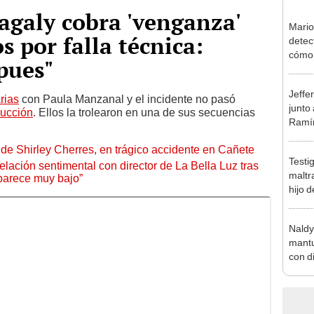
agaly cobra 'venganza'
Mario
s por falla técnica:
detec
cómo 
pues"
"Dolo
Jeffe
rias
con Paula Manzanal y el incidente no pasó
junto
ducción
. Ellos la trolearon en una de sus secuencias
Ramír
Kanas
de Shirley Cherres, en trágico accidente en Cañete
sus…
Testi
lación sentimental con director de La Bella Luz tras
maltr
parece muy bajo”
hijo 
Luz: 
Naldy
mantu
con d
tras 
tocam
bajo”