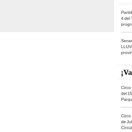
Partid
4 del
progr
dónde
Senam
LLUV
provi
¡Va
Circo 
del 15
Parqu
Migue
Circo
de Jul
Círcul