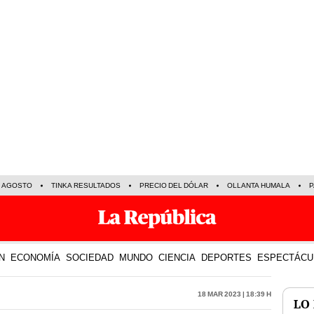
E AGOSTO
TINKA RESULTADOS
PRECIO DEL DÓLAR
OLLANTA HUMALA
P
N
ECONOMÍA
SOCIEDAD
MUNDO
CIENCIA
DEPORTES
ESPECTÁCU
18 Mar 2023 | 18:39 h
LO