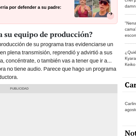
damni
rria por defender a su padre:
hacer
“Nena
cama”
a su equipo de producción?
escon
los E
producción de su programa tras evidenciarse un
 en plena transmisión, reprendió y advirtió a sus
¿Quié
Kyara 
, concéntrate, o también vas a tener que ir a...
Keiko 
hora no tiene audio. Parece que hago un programa
contra
ductora.
Car
Carlin
agost
No