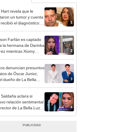
 Hart revela que le
taron un tumor y cuenta
1
recibió el diagnóstico:
res muy fuertes..."
rson Farfán es captado
 a la hermana de Darinka
2
ez mientras Xiomy
hiro trabajaba: “Él tiene
”
gos denuncian presuntos
atos de Óscar Junior,
3
del dueño de La Bella
"Humilla a los demás"
 Saldaña aclara si
vo relación sentimental
4
irector de La Bella Luz
denunciarlo por
ientos: “Me parece muy