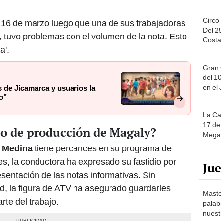
Circo
 16 de marzo luego que una de sus trabajadoras
Del 2
 tuvo problemas con el volumen de la nota. Esto
Costa
a'.
Gran 
del 10
en el
 de Jicamarca y usuarios la
mo"
La Ca
17 de 
po de producción de Magaly?
Mega 
 Medina
tiene percances en su programa de
es, la conductora ha expresado su fastidio por
Ju
sentación de las notas informativas. Sin
d, la figura de ATV ha asegurado guardarles
Maste
rte del trabajo.
palab
nuest