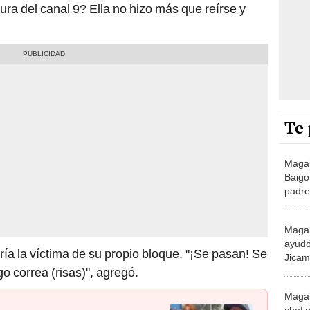
ura del canal 9? Ella no hizo más que reírse y
Te 
Magal
Baigo
padre:
Magal
ayudó
ía la víctima de su propio bloque. "¡Se pasan! Se
Jicama
go correa (risas)", agregó.
nadie
Magal
chef 