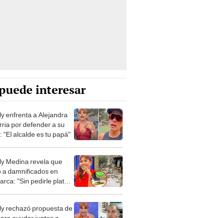
puede interesar
y enfrenta a Alejandra
rria por defender a su
 "El alcalde es tu papá"
y Medina revela que
 a damnificados en
rca: "Sin pedirle plata a
"
y rechazó propuesta de
para ayudar juntos a