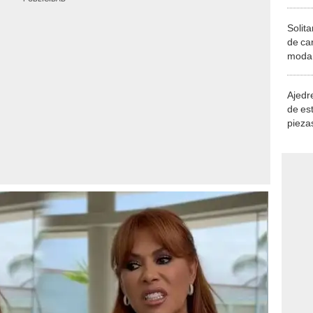
Solita
de ca
moda.
demue
Ajedre
de es
piezas
consi