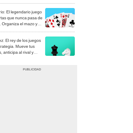
rio: El legendario juego
rtas que nunca pasa de
 Organiza el mazo y
stra tu habilidad.
z: El rey de los juegos
trategia. Mueve tus
, anticipa al rival y
gue el jaque mate.