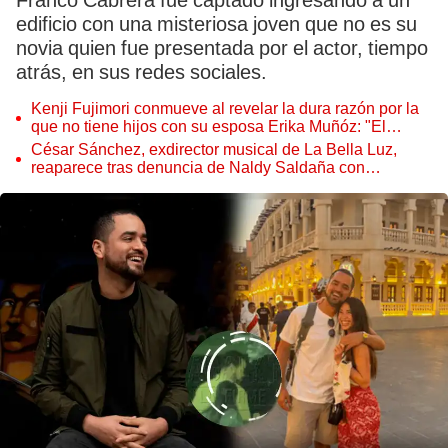
Franco Cabrera fue captado ingresando a un
edificio con una misteriosa joven que no es su
novia quien fue presentada por el actor, tiempo
atrás, en sus redes sociales.
Kenji Fujimori conmueve al revelar la dura razón por la
que no tiene hijos con su esposa Erika Muñóz: "El
proceso judicial"
César Sánchez, exdirector musical de La Bella Luz,
reaparece tras denuncia de Naldy Saldaña con
polémico pedido