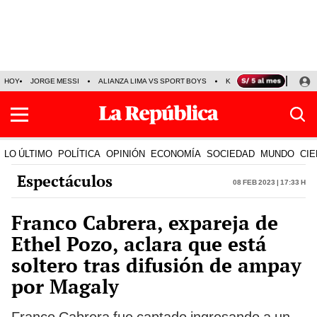
HOY
JORGE MESSI
ALIANZA LIMA VS SPORT BOYS
KENJI FUJIMORI
PRE
LO ÚLTIMO
POLÍTICA
OPINIÓN
ECONOMÍA
SOCIEDAD
MUNDO
CIE
Espectáculos
08 Feb 2023 | 17:33 h
Franco Cabrera, expareja de
Ethel Pozo, aclara que está
soltero tras difusión de ampay
por Magaly