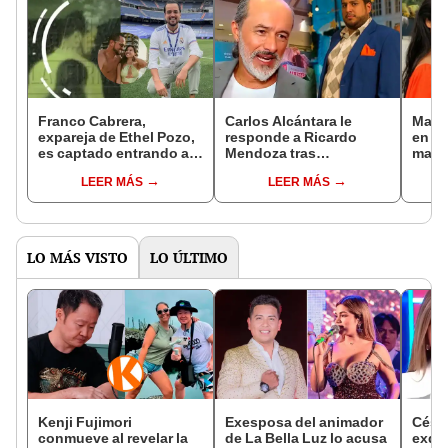
Franco Cabrera,
Carlos Alcántara le
Mayel
expareja de Ethel Pozo,
responde a Ricardo
en es
es captado entrando a
Mendoza tras
mare
edificio con mujer que
'enfrentamiento': "Que
privi
LEER MÁS
LEER MÁS
no es su novia
se dedique a lo suyo"
nuble
LO MÁS VISTO
LO ÚLTIMO
Kenji Fujimori
Exesposa del animador
Césa
conmueve al revelar la
de La Bella Luz lo acusa
exdir