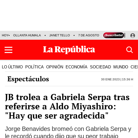
HOY
OLLANTA HUMALA
JANET TELLO
7 DE AGOSTO
TINKA RESULTADOS
LO ÚLTIMO
POLÍTICA
OPINIÓN
ECONOMÍA
SOCIEDAD
MUNDO
CIE
Espectáculos
30 Ene 2023 | 15:36 h
JB trolea a Gabriela Serpa tras
referirse a Aldo Miyashiro:
"Hay que ser agradecida"
Jorge Benavides bromeó con Gabriela Serpa y
le recordó cuando dijo que su peor trabajo