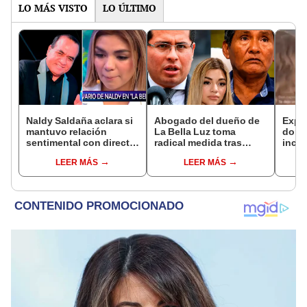
LO MÁS VISTO
LO ÚLTIMO
Naldy Saldaña aclara si
Abogado del dueño de
Expo
mantuvo relación
La Bella Luz toma
dond
sentimental con director
radical medida tras
inco
de La Bella Luz tras
difusión de
exdir
LEER MÁS
LEER MÁS
denunciarlo por
comprometedores
Luz: 
tocamientos: “Me
audios en vivo
mano
parece muy bajo”
cons