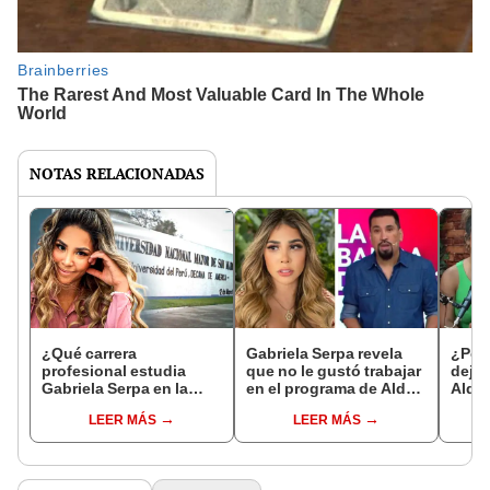
NOTAS RELACIONADAS
¿Qué carrera
Gabriela Serpa revela
¿Por 
profesional estudia
que no le gustó trabajar
dejó 
Gabriela Serpa en la
en el programa de Aldo
Aldo 
UNMSM y por qué aún
Miyashiro: “Como estar
prog
LEER MÁS
LEER MÁS
no la termina?
atrapada"