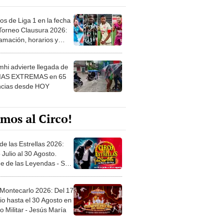
os de Liga 1 en la fecha
 Torneo Clausura 2026:
amación, horarios y
 ver
hi advierte llegada de
IAS EXTREMAS en 65
ncias desde HOY
mos al Circo!
de las Estrellas 2026:
 Julio al 30 Agosto.
e de las Leyendas - San
l
 Montecarlo 2026: Del 17
io hasta el 30 Agosto en
o Militar - Jesús María