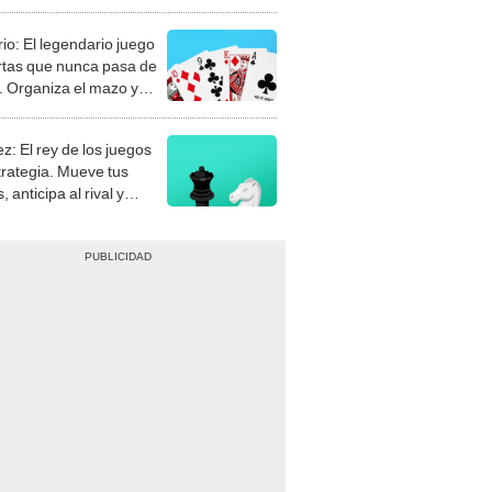
rio: El legendario juego
rtas que nunca pasa de
 Organiza el mazo y
stra tu habilidad.
z: El rey de los juegos
trategia. Mueve tus
, anticipa al rival y
gue el jaque mate.