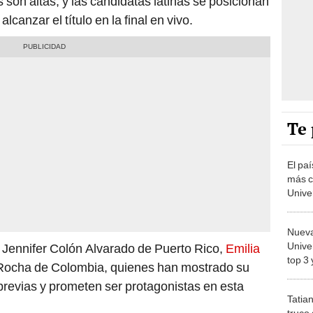
s son altas, y las candidatas latinas se posicionan
canzar el título en la final en vivo.
Te 
El pa
más c
Unive
Unidos
mundi
Nueva
Unive
n Jennifer Colón Alvarado de Puerto Rico,
Emilia
top 3
Rocha de Colombia, quienes han mostrado su
para 
revias y prometen ser protagonistas en esta
Tatia
truco 