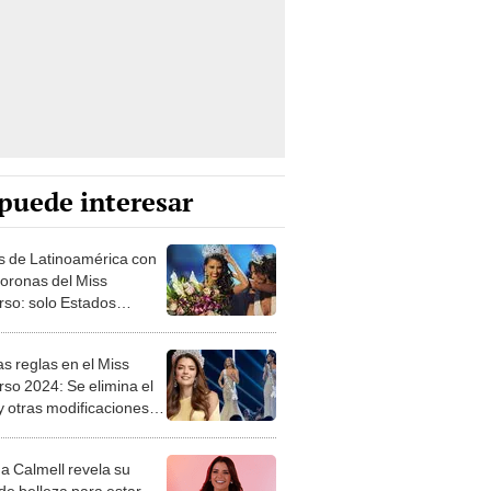
puede interesar
ís de Latinoamérica con
oronas del Miss
rso: solo Estados
 lo supera a nivel
al
s reglas en el Miss
rso 2024: Se elimina el
 y otras modificaciones
elegir a la ganadora
na Calmell revela su
de belleza para estar