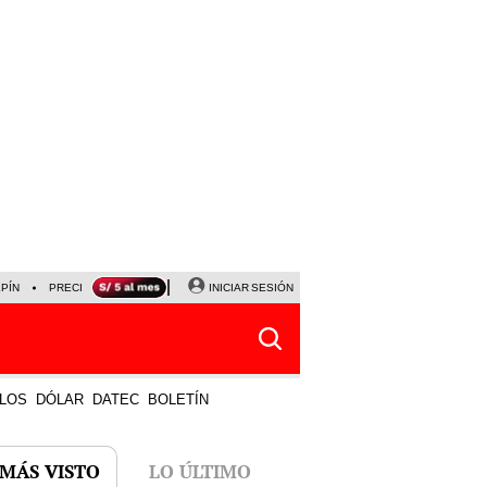
LPÍN
PRECIO DEL DÓLAR
CORTE DE LUZ
INICIAR SESIÓN
VIERNES 7 DE AGOSTO
ALBER
LOS
DÓLAR
DATEC
BOLETÍN
 MÁS VISTO
LO ÚLTIMO