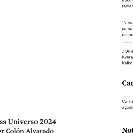
radia
2024:
el ros
“Nena
cama”
escon
los E
¿Quié
Kyara 
Keiko 
contra
Car
Carli
agost
iss Universo 2024
No
er Colón Alvarado