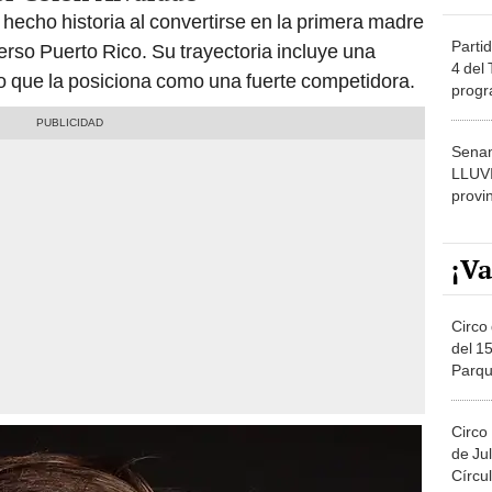
hecho historia al convertirse en la primera madre
Partid
rso Puerto Rico. Su trayectoria incluye una
4 del
lo que la posiciona como una fuerte competidora.
progr
dónde
Senam
LLUV
provi
¡Va
Circo 
del 15
Parqu
Migue
Circo
de Jul
Círcul