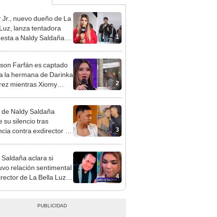
 Jr., nuevo dueño de La
 Luz, lanza tentadora
1
esta a Naldy Saldaña
denuncia por
ientos: “Va a haber otro
rson Farfán es captado
e ley”
 a la hermana de Darinka
2
ez mientras Xiomy
hiro trabajaba: “Él tiene
”
 de Naldy Saldaña
 su silencio tras
3
cia contra exdirector de
lla Luz: "Tiene todo mi
o"
 Saldaña aclara si
vo relación sentimental
4
irector de La Bella Luz
denunciarlo por
ientos: “Me parece muy