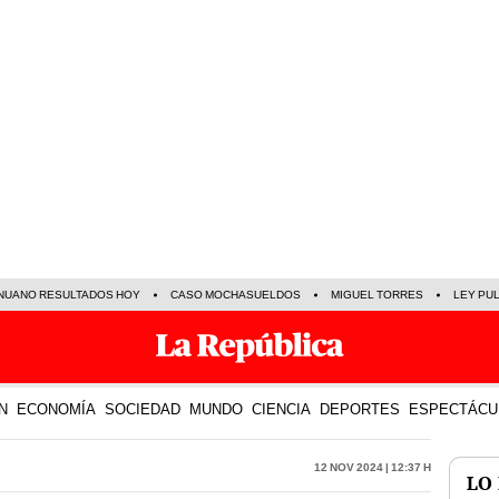
NUANO RESULTADOS HOY
CASO MOCHASUELDOS
MIGUEL TORRES
LEY PU
N
ECONOMÍA
SOCIEDAD
MUNDO
CIENCIA
DEPORTES
ESPECTÁCU
12 Nov 2024 | 12:37 h
LO