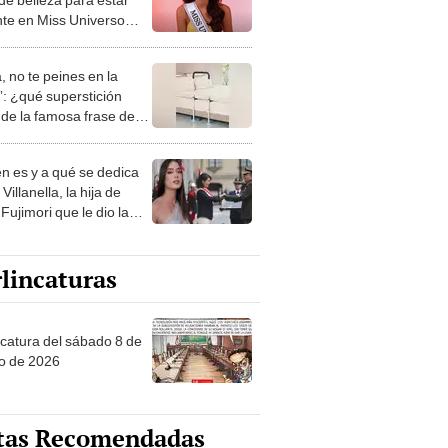
nte en Miss Universo
 "Me gusta aplicarlo en
tro"
, no te peines en la
: ¿qué superstición
de la famosa frase de
nanitos Verdes?
n es y a qué se dedica
Villanella, la hija de
Fujimori que le dio la
 a nivel nacional?
lincaturas
ncatura del sábado 8 de
o de 2026
tas Recomendadas