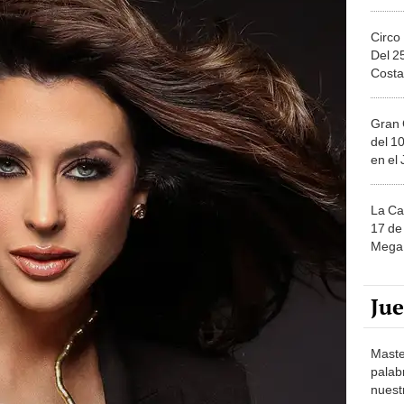
Circo
Del 2
Costa
Gran 
del 10
en el
La Ca
17 de 
Mega 
Ju
Maste
palab
nuest