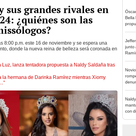
y sus grandes rivales en
Óscar
24: ¿quiénes son las
Bella
propu
missólogos?
tras 
tocam
Jeffe
tipo d
s 8:00 p.m. este 16 de noviembre y se espera una
junto
ento, donde la nueva reina de belleza será coronada en
Ramír
Kanas
a Luz, lanza tentadora propuesta a Naldy Saldaña tras
sus…
Novio
rompe
 a la hermana de Darinka Ramírez mientras Xiomy
denun
s…”
La Be
apoy
Naldy
mantu
con d
tras 
tocam
bajo”