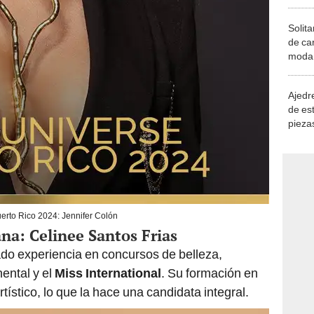
Solita
de ca
moda.
demue
Ajedre
de es
piezas
consi
erto Rico 2024: Jennifer Colón
na: Celinee Santos Frias
o experiencia en concursos de belleza,
ental y el
Miss International
. Su formación en
ístico, lo que la hace una candidata integral.