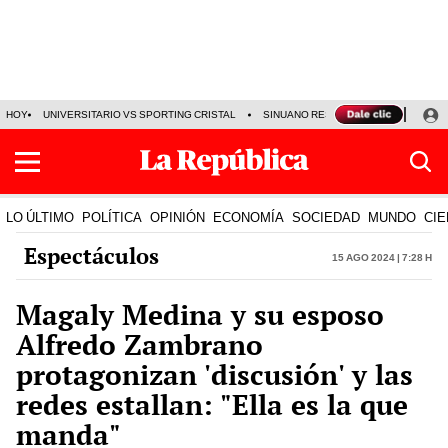
HOY
UNIVERSITARIO VS SPORTING CRISTAL
SINUANO RESULTADOS HOY
CA
LO ÚLTIMO
POLÍTICA
OPINIÓN
ECONOMÍA
SOCIEDAD
MUNDO
CIE
Espectáculos
15 Ago 2024 | 7:28 h
Magaly Medina y su esposo
Alfredo Zambrano
protagonizan 'discusión' y las
redes estallan: "Ella es la que
manda"