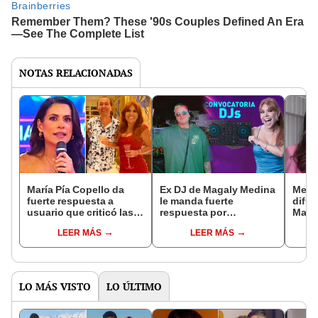
NOTAS RELACIONADAS
María Pía Copello da
Ex DJ de Magaly Medina
Meli
fuerte respuesta a
le manda fuerte
difun
usuario que criticó las
respuesta por
Maga
"confianzas" entre ella y
convocatoria y advierte
boda:
LEER MÁS
LEER MÁS
el hermano de Magaly
a colegas: "No tiene
rajar
Medina
buen pago"
LO MÁS VISTO
LO ÚLTIMO