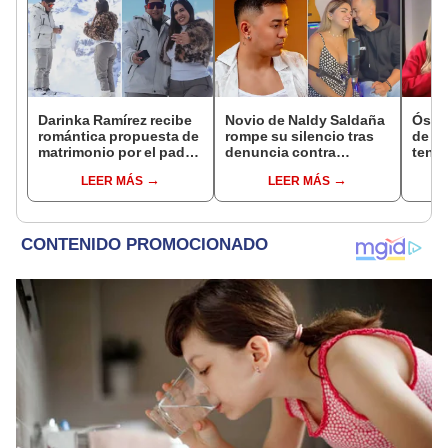
Darinka Ramírez recibe
Novio de Naldy Saldaña
Óscar
romántica propuesta de
rompe su silencio tras
de La
matrimonio por el padre
denuncia contra
tenta
de su hija: "Entre
exdirector de La Bella
Naldy
LEER MÁS
LEER MÁS
nervios, lágrimas y
Luz: "Tiene todo mi
denu
muchísima felicidad"
apoyo"
tocam
haber