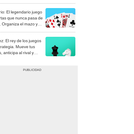
rio: El legendario juego
rtas que nunca pasa de
 Organiza el mazo y
stra tu habilidad.
z: El rey de los juegos
trategia. Mueve tus
, anticipa al rival y
gue el jaque mate.