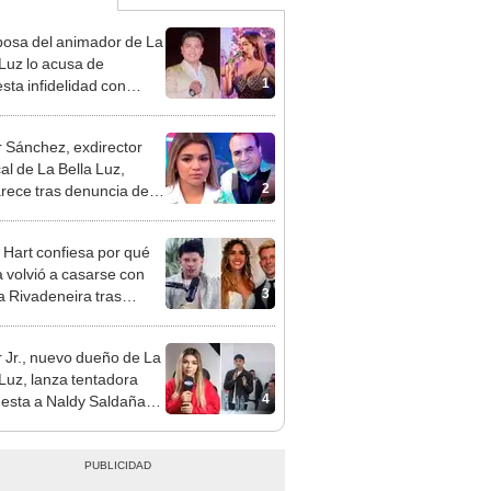
osa del animador de La
 Luz lo acusa de
1
sta infidelidad con
 Saldaña y expone
 Sánchez, exdirector
al de La Bella Luz,
2
rece tras denuncia de
 Saldaña con polémico
o: "Pido respetar la
 Hart confiesa por qué
nción de inocencia"
 volvió a casarse con
3
a Rivadeneira tras
ción de su matrimonio:
nal no se dio"
 Jr., nuevo dueño de La
 Luz, lanza tentadora
4
esta a Naldy Saldaña
denuncia por
ientos: “Va a haber otro
e ley”