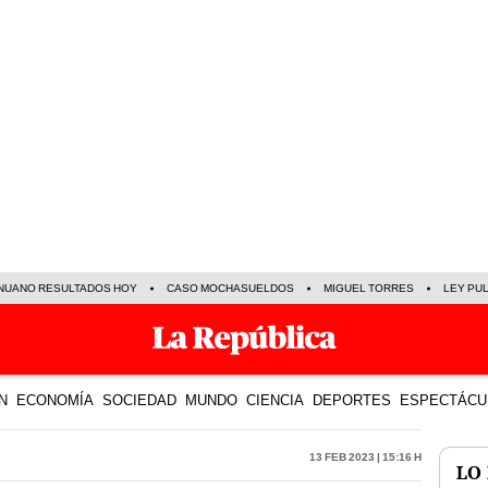
NUANO RESULTADOS HOY
CASO MOCHASUELDOS
MIGUEL TORRES
LEY PU
N
ECONOMÍA
SOCIEDAD
MUNDO
CIENCIA
DEPORTES
ESPECTÁCU
13 Feb 2023 | 15:16 h
LO