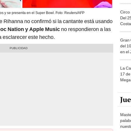
Circo
os y se presenta en el Super Bowl. Foto: Reuters/AFP
Del 2
e Rihanna no confirmó si la cantante está usando
Costa
oc Nation y Apple Music
no respondieron a las
a esclarecer este hecho.
Gran 
del 10
en el
La Ca
17 de 
Mega 
Ju
Maste
palab
nuest