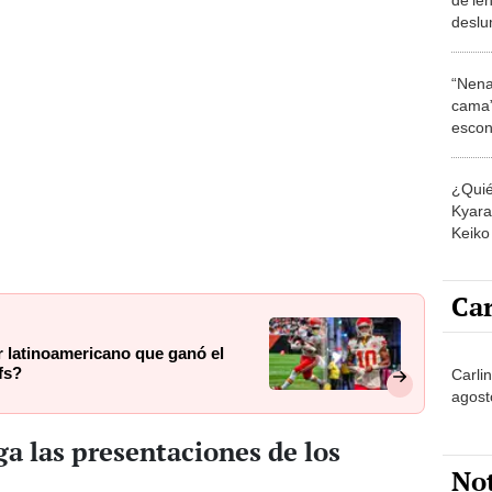
deslu
baile
“Nena
cama”
escon
los E
¿Quié
Kyara 
Keiko 
contra
Car
r latinoamericano que ganó el
fs?
Carli
agost
a las presentaciones de los
No