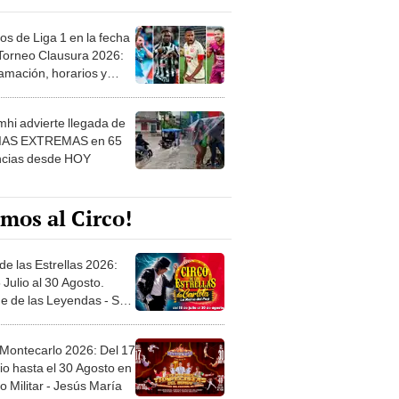
os de Liga 1 en la fecha
 Torneo Clausura 2026:
amación, horarios y
 ver
hi advierte llegada de
IAS EXTREMAS en 65
ncias desde HOY
mos al Circo!
de las Estrellas 2026:
 Julio al 30 Agosto.
e de las Leyendas - San
l
 Montecarlo 2026: Del 17
io hasta el 30 Agosto en
o Militar - Jesús María