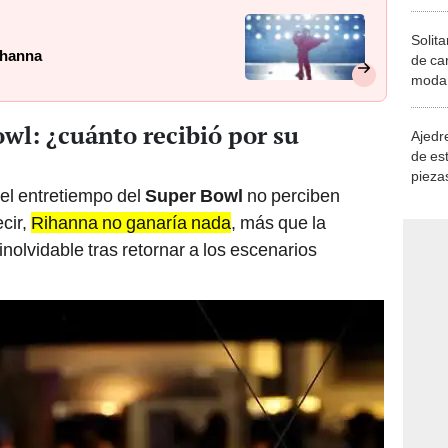
Solita
ihanna
de ca
moda.
demue
wl: ¿cuánto recibió por su
Ajedre
de es
piezas
el entretiempo del
Super Bowl
no perciben
consi
cir,
Rihanna no ganaría nada
, más que la
inolvidable tras retornar a los escenarios