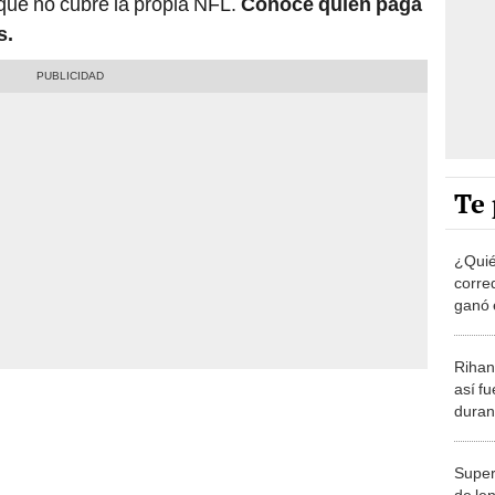
 que no cubre la propia NFL.
Conoce quién paga
s.
Te 
¿Quié
corre
ganó 
Kansa
Rihan
así f
duran
tiemp
Super
de le