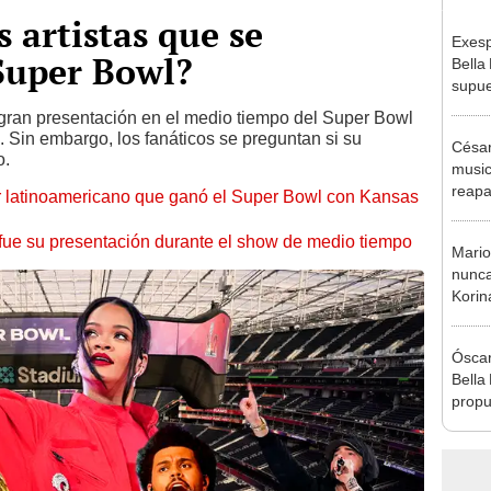
 artistas que se
Exesp
Super Bowl?
Bella
supue
Naldy
gran presentación en el medio tiempo del Super Bowl
chats
. Sin embargo, los fanáticos se preguntan si su
César
o.
music
reapa
r latinoamericano que ganó el Super Bowl con Kansas
Naldy
pedid
fue su presentación durante el show de medio tiempo
Mario
presu
nunca
Korin
anula
"Al fi
Óscar
Bella
propu
tras 
tocam
tipo d