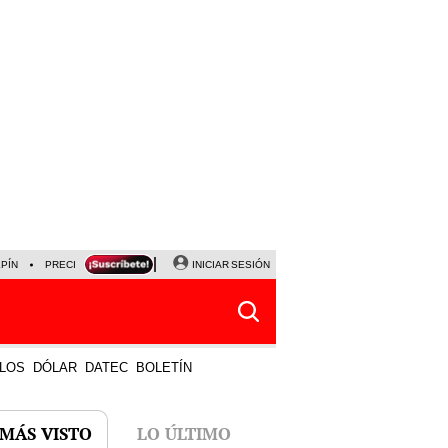
LPÍN
PRECIO DEL DÓLAR
CORTE DE LUZ
INICIAR SESIÓN
VIERNES 7 DE AGOSTO
ALBER
LOS
DÓLAR
DATEC
BOLETÍN
 MÁS VISTO
LO ÚLTIMO