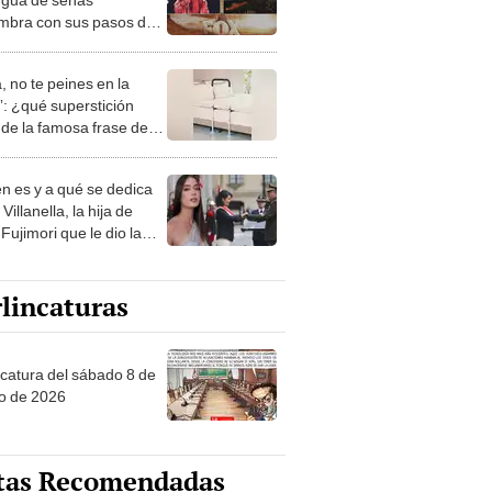
mbra con sus pasos de
 en medio del show
, no te peines en la
: ¿qué superstición
de la famosa frase de
nanitos Verdes?
n es y a qué se dedica
Villanella, la hija de
Fujimori que le dio la
 a nivel nacional?
lincaturas
ncatura del sábado 8 de
o de 2026
tas Recomendadas