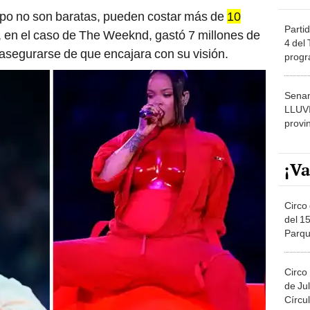
mpo no son baratas, pueden costar más de
10
Partid
 en el caso de The Weeknd, gastó 7 millones de
4 del
 asegurarse de que encajara con su visión.
progr
dónde
Senam
LLUV
provi
¡Va
Circo 
del 15
Parqu
Migue
Circo
de Jul
Círcul