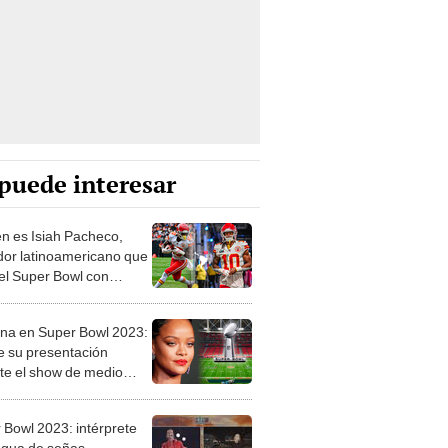
puede interesar
n es Isiah Pacheco,
dor latinoamericano que
el Super Bowl con
s City Chiefs?
na en Super Bowl 2023:
ue su presentación
te el show de medio
o
 Bowl 2023: intérprete
ngua de señas