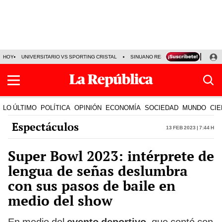
HOY
UNIVERSITARIO VS SPORTING CRISTAL
SINUANO RESULTADOS HOY
CA
LO ÚLTIMO
POLÍTICA
OPINIÓN
ECONOMÍA
SOCIEDAD
MUNDO
CIE
Espectáculos
13 Feb 2023 | 7:44 h
Super Bowl 2023: intérprete de
lengua de señas deslumbra
con sus pasos de baile en
medio del show