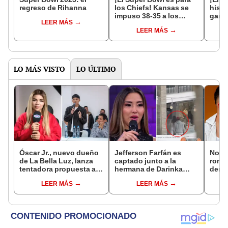
regreso de Rihanna
los Chiefs! Kansas se
histo
impuso 38-35 a los
ganó 
LEER MÁS
Eagles y sumó su
y se 
LEER MÁS
tercera corona
Super
LO MÁS VISTO
LO ÚLTIMO
Óscar Jr., nuevo dueño
Jefferson Farfán es
Novi
de La Bella Luz, lanza
captado junto a la
rompe
tentadora propuesta a
hermana de Darinka
denu
Naldy Saldaña tras
Ramírez mientras Xiomy
exdir
LEER MÁS
LEER MÁS
denuncia por
Kanashiro trabajaba: “Él
Luz: 
tocamientos: “Va a
tiene sus…”
apoy
haber otro tipo de ley”