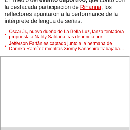
En medio del
evento deportivo,
que contó con
la destacada participación de
Rihanna
, los
reflectores apuntaron a la performance de la
intérprete de lengua de señas.
Óscar Jr., nuevo dueño de La Bella Luz, lanza tentadora
propuesta a Naldy Saldaña tras denuncia por
tocamientos
Jefferson Farfán es captado junto a la hermana de
Darinka Ramírez mientras Xiomy Kanashiro trabajaba:
“Él tiene sus…”