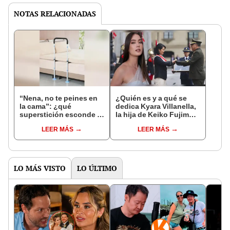
NOTAS RELACIONADAS
“Nena, no te peines en
¿Quién es y a qué se
la cama”: ¿qué
dedica Kyara Villanella,
superstición esconde la
la hija de Keiko Fujimori
famosa frase de los
que le dio la contra a
LEER MÁS
LEER MÁS
Enanitos Verdes?
nivel nacional?
LO MÁS VISTO
LO ÚLTIMO