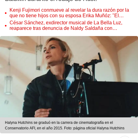
Kenji Fujimori conmueve al revelar la dura razón por la
que no tiene hijos con su esposa Erika Muñóz: "El
proceso judicial"
César Sánchez, exdirector musical de La Bella Luz,
reaparece tras denuncia de Naldy Saldaña con
polémico pedido
Halyna Hutchins se graduó en la carrera de cinematografía en el
Conservatorio AFI, en el año 2015. Foto: página oficial Halyna Hutchins