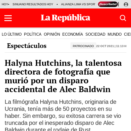
HOY
SINUANO RESULTADOS HOY
ALIANZA LIMA VS SPORT BOYS
JORGE MES
LO ÚLTIMO
POLÍTICA
OPINIÓN
ECONOMÍA
SOCIEDAD
MUNDO
CIE
Espectáculos
PATROCINADO
22 Oct 2021 | 11:13 h
Halyna Hutchins, la talentosa
directora de fotografía que
murió por un disparo
accidental de Alec Baldwin
La filmógrafa Halyna Hutchins, originaria de
Ucrania, tenía más de 50 proyectos en su
haber. Sin embargo, su exitosa carrera se vio
truncada por el inesperado disparo de Alec
Baldwin durante el rodaje de Rust.