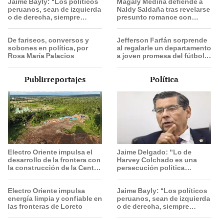
Jaime Bayly: “Los políticos
Magaly Medina defiende a
peruanos, sean de izquierda
Naldy Saldaña tras revelarse
o de derecha, siempre
presunto romance con
encuentran la manera de
animador de La Bella Luz:
decepcionarte”
"Es lo más sucio"
De fariseos, conversos y
Jefferson Farfán sorprende
sobones en política, por
al regalarle un departamento
Rosa María Palacios
a joven promesa del fútbol:
"Lo hago de corazón"
Publirreportajes
Política
Electro Oriente impulsa el
Jaime Delgado: "Lo de
desarrollo de la frontera con
Harvey Colchado es una
la construcción de la Central
persecución política
Solar de San Antonio del
horrible”
Estrecho
Electro Oriente impulsa
Jaime Bayly: “Los políticos
energía limpia y confiable en
peruanos, sean de izquierda
las fronteras de Loreto
o de derecha, siempre
encuentran la manera de