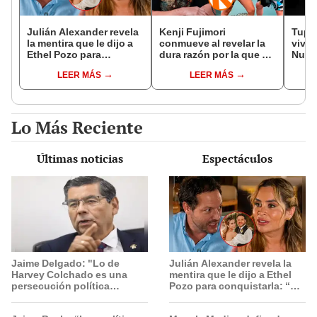
Julián Alexander revela
Kenji Fujimori
Tupac
la mentira que le dijo a
conmueve al revelar la
vivo 
Ethel Pozo para
dura razón por la que no
Nuev
conquistarla: “Si no, no
tiene hijos con su
docu
LEER MÁS
LEER MÁS
hubiéramos salido”
esposa Erika Muñóz: "El
proceso judicial"
Lo Más Reciente
Últimas noticias
Espectáculos
Jaime Delgado: "Lo de
Julián Alexander revela la
Harvey Colchado es una
mentira que le dijo a Ethel
persecución política
Pozo para conquistarla: “Si
horrible”
no, no hubiéramos salido”