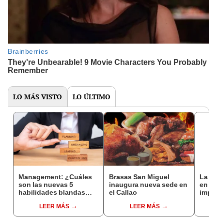
LO MÁS VISTO
LO ÚLTIMO
Management: ¿Cuáles
Brasas San Miguel
La in
son las nuevas 5
inaugura nueva sede en
en l
habilidades blandas
el Callao
impu
que proyectan
vent
LEER MÁS
LEER MÁS
liderazgo?