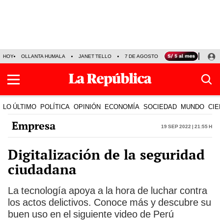
HOY
OLLANTA HUMALA
JANET TELLO
7 DE AGOSTO
TINKA RESULTADOS
LO ÚLTIMO
POLÍTICA
OPINIÓN
ECONOMÍA
SOCIEDAD
MUNDO
CIE
Empresa
19 Sep 2022 | 21:55 h
Digitalización de la seguridad
ciudadana
La tecnología apoya a la hora de luchar contra
los actos delictivos. Conoce más y descubre su
buen uso en el siguiente video de Perú