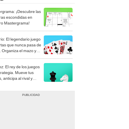
rgrama: ¡Descubre las
ras escondidas en
ro Mastergrama!
rio: El legendario juego
rtas que nunca pasa de
 Organiza el mazo y
stra tu habilidad.
z: El rey de los juegos
trategia. Mueve tus
, anticipa al rival y
gue el jaque mate.