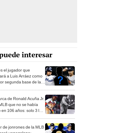
puede interesar
es el jugador que
ará a Luis Arráez como
jor segunda base de la
2024
rca de Ronald Acuña Jr.
 MLB que no se había
 en 106 años: solo 3 lo
n logrado
er de jonrones de la MLB
será venezolano: