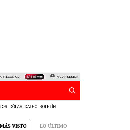
APA LEÓN XIV
NALDY SALDAÑA
INICIAR SESIÓN
LA BELLA LUZ
MAGALY MEDINA
HORÓS
LOS
DÓLAR
DATEC
BOLETÍN
 MÁS VISTO
LO ÚLTIMO