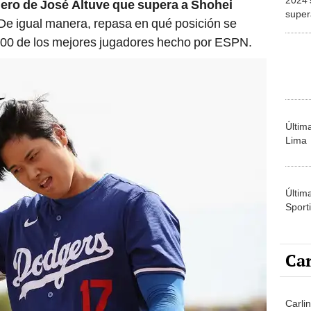
ro de José Altuve que supera a Shohei
super
 De igual manera, repasa en qué posición se
Aaron
 100 de los mejores jugadores hecho por ESPN.
Últim
Lima
Últim
Sporti
Car
Carli