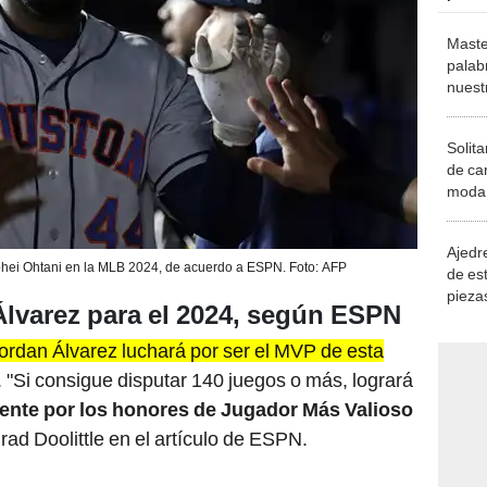
Maste
palab
nuest
Solita
de ca
moda.
demue
Ajedre
hei Ohtani en la MLB 2024, de acuerdo a ESPN. Foto: AFP
de es
piezas
Álvarez para el 2024, según ESPN
consi
ordan Álvarez luchará por ser el MVP de esta
. "Si consigue disputar 140 juegos o más, logrará
ente por los honores de Jugador Más Valioso
Brad Doolittle en el artículo de ESPN.