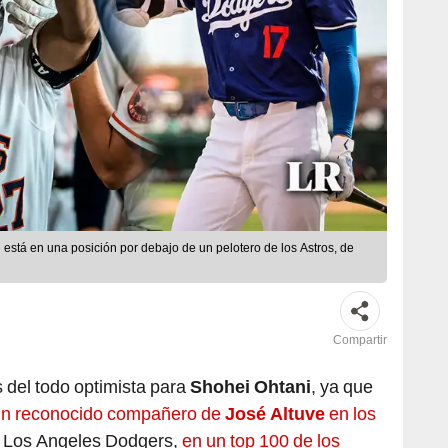
está en una posición por debajo de un pelotero de los Astros, de
Compartir
 del todo optimista para
Shohei Ohtani
, ya que
n reconocido compañero de
José Altuve
en los
de Los Angeles Dodgers,
en un top 100 de los