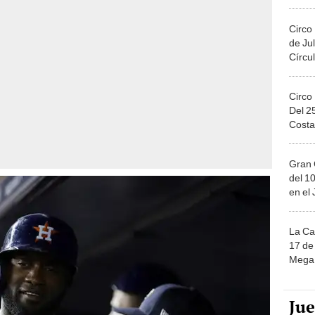
Migue
Circo
de Jul
Círcul
Circo
Del 2
Costa
Gran 
del 10
en el
La Ca
17 de 
Mega 
Ju