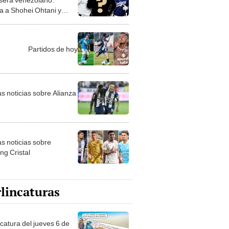
a a Shohei Ohtani y
 Judge
Partidos de hoy
as noticias sobre Alianza
as noticias sobre
ng Cristal
lincaturas
ncatura del jueves 6 de