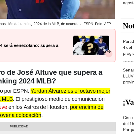
agost
No
 posición del ranking 2024 de la MLB, de acuerdo a ESPN. Foto: AFP
Partid
24 será venezolano: supera a
4 del
progr
dónde
Senam
o de José Altuve que supera a
LLUV
anking 2024 MLB?
provi
ado por ESPN,
Yordan Álvarez es el octavo mejor
la MLB
. El prestigioso medio de comunicación
¡Va
uve
en los Astros de Houston,
por encima de
novena colocación
.
Circo 
del 15
Parqu