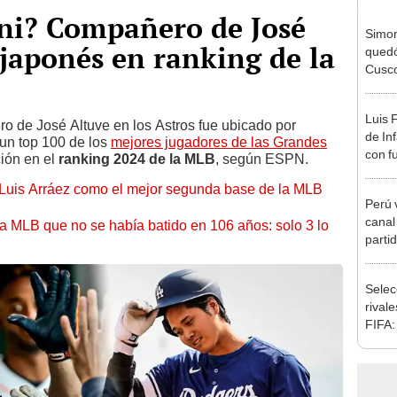
ni? Compañero de José
Simon
 japonés en ranking de la
quedó
Cusco
lo he
Luis 
 de José Altuve en los Astros fue ubicado por
de In
un top 100 de los
mejores jugadores de las Grandes
con f
ión en el
ranking 2024 de la MLB
, según ESPN.
en M
a Luis Arráez como el mejor segunda base de la MLB
Perú 
canal
a MLB que no se había batido en 106 años: solo 3 lo
partid
Mundi
Selec
rival
FIFA:
parti
septi