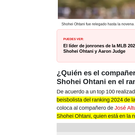
Shohei Ohtani fue relegado hasta la novena
PUEDES VER:
El líder de jonrones de la MLB 20
Shohei Ohtani y Aaron Judge
¿Quién es el compañer
Shohei Ohtani en el r
De acuerdo a un top 100 realiz
beisbolista del ranking 2024 de 
coloca al compañero de
José Alt
Shohei Ohtani, quien está en la 