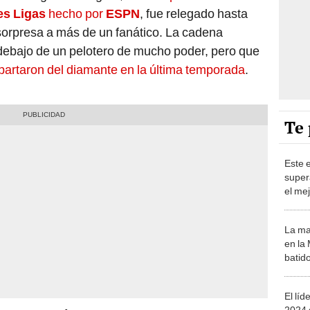
es Ligas
hecho por
ESPN
, fue relegado hasta
sorpresa a más de un fanático. La cadena
 debajo de un pelotero de mucho poder, pero que
apartaron del diamante en la última temporada
.
Te 
Este 
super
el me
MLB 
La ma
en la
batido
había
El líd
2024 