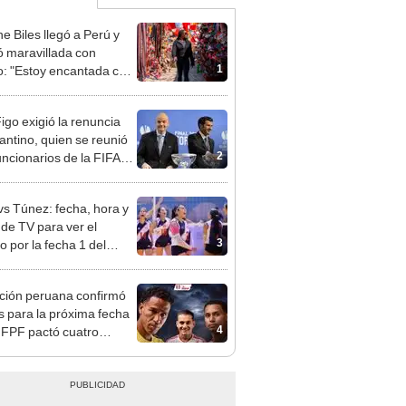
e Biles llegó a Perú y
 maravillada con
1
: "Estoy encantada con
rmoso que es este país"
Figo exigió la renuncia
fantino, quien se reunió
2
uncionarios de la FIFA
arruecos
vs Túnez: fecha, hora y
 de TV para ver el
3
o por la fecha 1 del
al sub 17 de Vóley 2026
ción peruana confirmó
es para la próxima fecha
4
 FPF pactó cuatro
dos amistosos para
embre y octubre