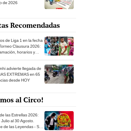
o de 2026
tas Recomendadas
os de Liga 1 en la fecha
 Torneo Clausura 2026:
amación, horarios y
 ver
hi advierte llegada de
IAS EXTREMAS en 65
ncias desde HOY
mos al Circo!
de las Estrellas 2026:
 Julio al 30 Agosto.
e de las Leyendas - San