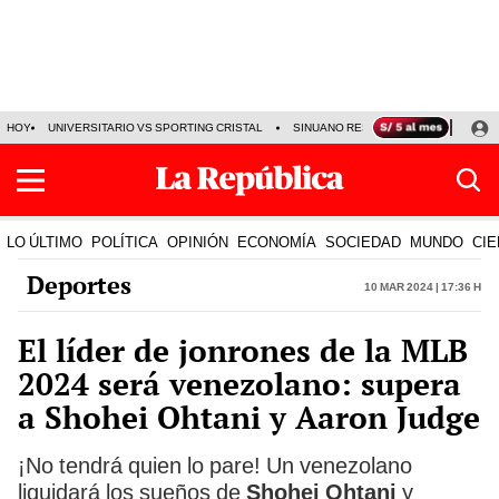
HOY
UNIVERSITARIO VS SPORTING CRISTAL
SINUANO RESULTADOS HOY
CA
LO ÚLTIMO
POLÍTICA
OPINIÓN
ECONOMÍA
SOCIEDAD
MUNDO
CIE
Deportes
10 Mar 2024 | 17:36 h
El líder de jonrones de la MLB
2024 será venezolano: supera
a Shohei Ohtani y Aaron Judge
¡No tendrá quien lo pare! Un venezolano
liquidará los sueños de
Shohei Ohtani
y