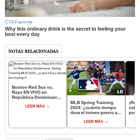
NOTAS RELACIONADAS
Boston Red Sox vs.
Rays EN VIVO en
República Dominicana,
Spring Training MLB
MLB Spring Training
¡Rona
LEER MÁS
2024: ¿a qué hora y
2024: ¿cuánto tiempo
celeb
dónde ver el juego?
dura el torneo previo a
permi
la etapa regular?
prese
LEER MÁS
Day