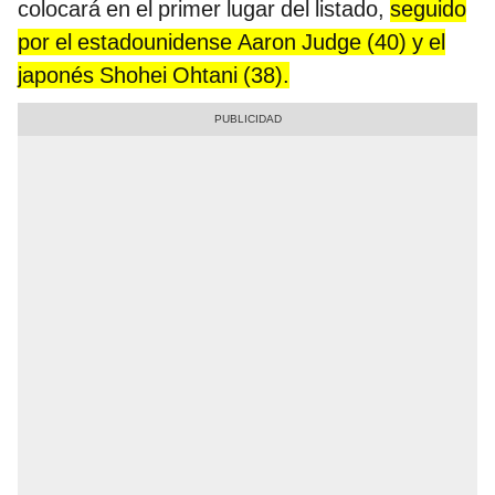
colocará en el primer lugar del listado,
seguido
por el estadounidense Aaron Judge (40) y el
japonés Shohei Ohtani (38).