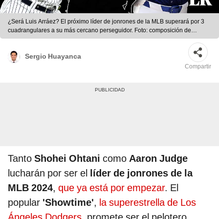
¿Será Luis Arráez? El próximo líder de jonrones de la MLB superará por 3
cuadrangulares a su más cercano perseguidor. Foto: composición de
Fabrizio Oviedo/LR/AFP/Freepik
Sergio Huayanca
Compartir
Tanto
Shohei Ohtani
como
Aaron Judge
lucharán por ser el
líder de jonrones de la
MLB 2024
,
que ya está por empezar
. El
popular
'Showtime'
,
la superestrella de Los
Ángeles Dodgers
, promete ser el pelotero