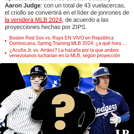
Aaron Judge
: con un total de 43 vuelacercas,
el criollo se convertirá en el líder de jonrones de
la venidera MLB 2024
, de acuerdo a las
proyecciones hechas por ZIPS.
Boston Red Sox vs. Rays EN VIVO en República
Dominicana, Spring Training MLB 2024: ¿a qué hora y
dónde ver el juego?
¿Acuña Jr. vs. Arráez? La hazaña por la que ambos
venezolanos lucharían en la MLB, según proyección