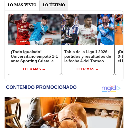
LO MÁS VISTO
LO ÚLTIMO
¡Todo igualado!
Tabla de la Liga 1 2026:
¡Dura
Universitario empató 1-1
partidos y resultados de
3-1 a
ante Sporting Cristal en
la fecha 4 del Torneo
el Mu
el estadio Monumental
Clausura y posiciones
17
LEER MÁS
LEER MÁS
por el Torneo Clausura
del Acumulado
de la Liga 1 2026