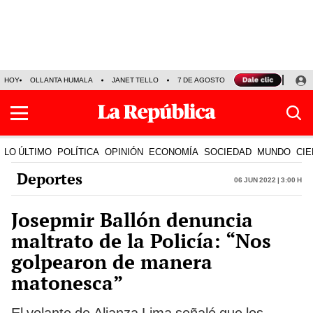
HOY
OLLANTA HUMALA
JANET TELLO
7 DE AGOSTO
TINKA RESULTADOS
LO ÚLTIMO
POLÍTICA
OPINIÓN
ECONOMÍA
SOCIEDAD
MUNDO
CIE
Deportes
06 Jun 2022 | 3:00 h
Josepmir Ballón denuncia
maltrato de la Policía: “Nos
golpearon de manera
matonesca”