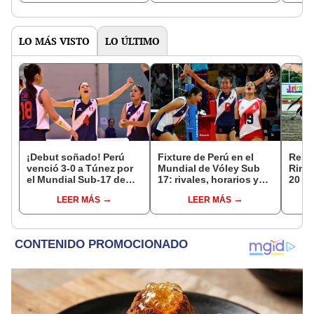
LO MÁS VISTO
LO ÚLTIMO
¡Debut soñado! Perú
Fixture de Perú en el
Resul
venció 3-0 a Túnez por
Mundial de Vóley Sub
Rinc
el Mundial Sub-17 de
17: rivales, horarios y
20 de
Vóley 2026
canal de TV para ver a la
órden
LEER MÁS
LEER MÁS
selección en el torneo
cómo
carre