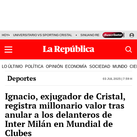
HOY
UNIVERSITARIO VS SPORTING CRISTAL
SINUANO RESULTADOS HOY
CA
LO ÚLTIMO
POLÍTICA
OPINIÓN
ECONOMÍA
SOCIEDAD
MUNDO
CIE
Deportes
03 Jul 2025 | 7:59 h
Ignacio, exjugador de Cristal,
registra millonario valor tras
anular a los delanteros de
Inter Milán en Mundial de
Clubes