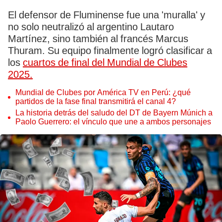
El defensor de Fluminense fue una 'muralla' y
no solo neutralizó al argentino Lautaro
Martínez, sino también al francés Marcus
Thuram. Su equipo finalmente logró clasificar a
los
cuartos de final del Mundial de Clubes
2025.
Mundial de Clubes por América TV en Perú: ¿qué
partidos de la fase final transmitirá el canal 4?
La historia detrás del saludo del DT de Bayern Múnich a
Paolo Guerrero: el vínculo que une a ambos personajes