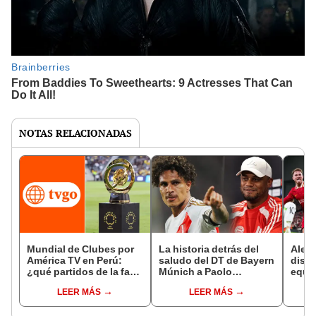
NOTAS RELACIONADAS
Mundial de Clubes por
La historia detrás del
Alexi
América TV en Perú:
saludo del DT de Bayern
dispa
¿qué partidos de la fase
Múnich a Paolo
equi
final transmitirá el canal
Guerrero: el vínculo que
en el
LEER MÁS
LEER MÁS
4?
une a ambos personajes
2025:
chan