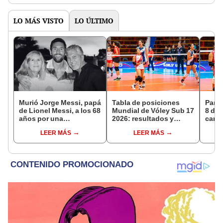
LO MÁS VISTO
LO ÚLTIMO
Murió Jorge Messi, papá
Tabla de posiciones
Parti
de Lionel Messi, a los 68
Mundial de Vóley Sub 17
8 de 
años por una
2026: resultados y
canal
complicada enfermedad
partidos de Perú en fase
EN V
LEER MÁS
LEER MÁS
de grupos