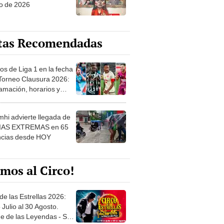
o de 2026
tas Recomendadas
os de Liga 1 en la fecha
 Torneo Clausura 2026:
amación, horarios y
 ver
hi advierte llegada de
IAS EXTREMAS en 65
ncias desde HOY
mos al Circo!
de las Estrellas 2026:
 Julio al 30 Agosto.
e de las Leyendas - San