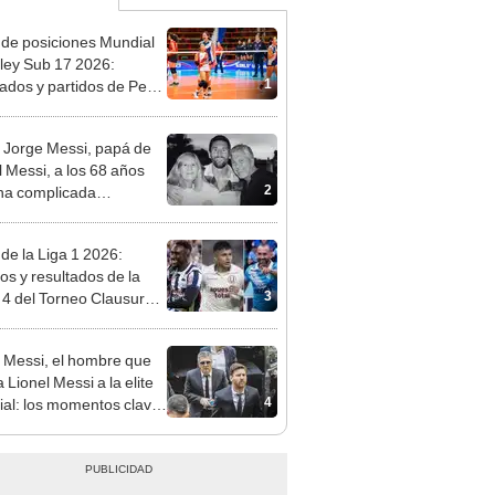
 de posiciones Mundial
ley Sub 17 2026:
1
tados y partidos de Perú
se de grupos
 Jorge Messi, papá de
l Messi, a los 68 años
2
na complicada
rmedad
 de la Liga 1 2026:
dos y resultados de la
3
 4 del Torneo Clausura y
iones del Acumulado
 Messi, el hombre que
a Lionel Messi a la elite
4
al: los momentos clave
carrera de su hijo