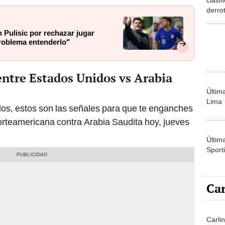
derro
Domin
2025
n Pulisic por rechazar jugar
roblema entenderlo"
entre Estados Unidos vs Arabia
Últim
Lima
dos, estos son las señales para que te enganches
norteamericana contra Arabia Saudita hoy, jueves
Últim
Sporti
Car
Carli