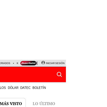
ERIADOS
KEIKO FUJIMORI
NALDY SALDAÑA
INICIAR SESIÓN
JAVIER MILEI
PARTIDOS DE
LOS
DÓLAR
DATEC
BOLETÍN
 MÁS VISTO
LO ÚLTIMO