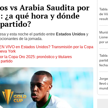
os vs Arabia Saudita por
Tabla
: ¿a qué hora y dónde
de Vó
resul
 partido?
en fa
Murió
sa y esta noche el partido entre
Estados Unidos
y
Lione
cionantes de la jornada.
por u
EN VIVO en Estados Unidos? Transmisión por la Copa
enfe
ueva York
Tabla
r la Copa Oro 2025: pronóstico y titulares
parti
 partido
fecha
posic
Jorge
llevó 
mundi
en la 