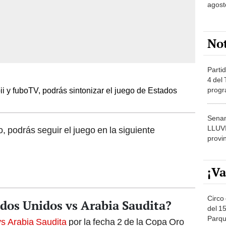
agost
No
Partid
4 del
progr
 y fuboTV, podrás sintonizar el juego de Estados
dónde
Senam
LLUV
, podrás seguir el juego en la siguiente
provi
¡Va
Circo 
dos Unidos vs Arabia Saudita?
del 15
Parqu
vs Arabia Saudita
por la fecha 2 de la Copa Oro