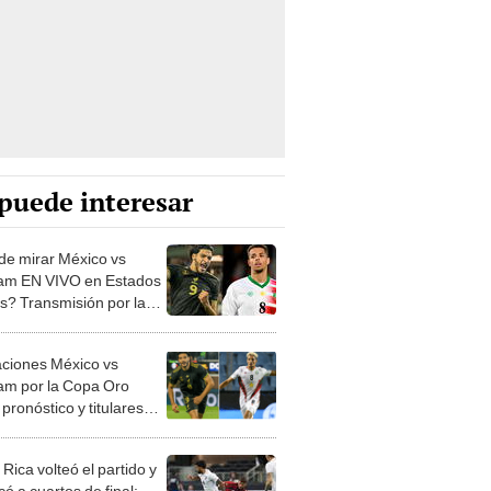
puede interesar
e mirar México vs
am EN VIVO en Estados
s? Transmisión por la
Oro 2025 en California,
 y Nueva York
aciones México vs
am por la Copa Oro
pronóstico y titulares
rmados del Tri en su
do partido
Rica volteó el partido y
icó a cuartos de final: