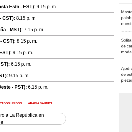
sta Este - EST):
9.15 p. m.
Maste
palab
- CST):
8.15 p. m.
nuest
ña - MST):
7.15 p. m.
Solita
- CST):
8.15 p. m.
de ca
moda.
 EST):
9.15 p. m.
demue
PST):
6.15 p. m.
Ajedre
de es
ST):
9.15 p. m.
piezas
consi
este - PST):
6.15 p. m.
STADOS UNIDOS
ARABIA SAUDITA
ero a La República en
le