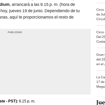
Migue
adium
, arrancará a las 9.15 p. m. (hora de
Circo
hoy, jueves 19 de junio. Dependiendo de tu
de Jul
anas, aquí te proporcionamos el resto de
Círcul
Circo
Del 2
Costa
Gran 
del 10
en el
La Ca
17 de 
Mega 
Ju
te - PST):
6.15 p. m.