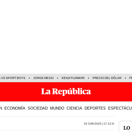
A VS SPORT BOYS
JORGE MESSI
KENJI FUJIMORI
PRECIO DEL DÓLAR
F
N
ECONOMÍA
SOCIEDAD
MUNDO
CIENCIA
DEPORTES
ESPECTÁCU
19 Jun 2025 | 17:12 h
LO