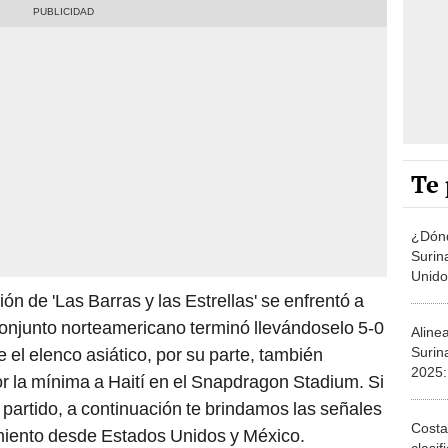
Te 
¿Dónd
Surin
Unido
Copa 
ón de 'Las Barras y las Estrellas' se enfrentó a
Texas
conjunto norteamericano terminó llevándoselo 5-0
Aline
Surin
el elenco asiático, por su parte, también
2025: 
por la mínima a Haití en el Snapdragon Stadium. Si
confi
 partido, a continuación te brindamos las señales
segun
Costa 
miento desde Estados Unidos y México.
clasif