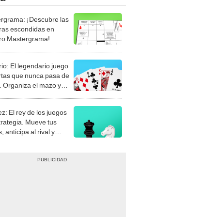
rgrama: ¡Descubre las
ras escondidas en
ro Mastergrama!
rio: El legendario juego
rtas que nunca pasa de
 Organiza el mazo y
stra tu habilidad.
z: El rey de los juegos
trategia. Mueve tus
, anticipa al rival y
gue el jaque mate.