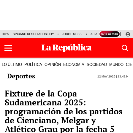
HOY
SINUANO RESULTADOS HOY
JORGE MESSI
ALIANZA LIMA VS SPORT BO
LO ÚLTIMO
POLÍTICA
OPINIÓN
ECONOMÍA
SOCIEDAD
MUNDO
CIE
Deportes
12 May 2025 | 13:41 h
Fixture de la Copa
Sudamericana 2025:
programación de los partidos
de Cienciano, Melgar y
Atlético Grau por la fecha 5