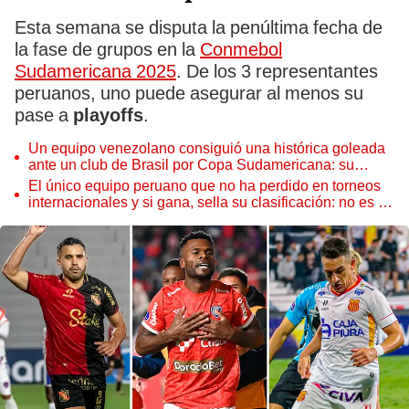
Esta semana se disputa la penúltima fecha de
la fase de grupos en la
Conmebol
Sudamericana 2025
. De los 3 representantes
peruanos, uno puede asegurar al menos su
pase a
playoffs
.
Un equipo venezolano consiguió una histórica goleada
ante un club de Brasil por Copa Sudamericana: su
plantel es US$80 millones más caro
El único equipo peruano que no ha perdido en torneos
internacionales y si gana, sella su clasificación: no es de
la capital