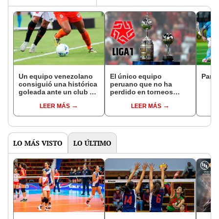
Un equipo venezolano
El único equipo
Parti
consiguió una histórica
peruano que no ha
goleada ante un club de
perdido en torneos
Brasil por Copa
internacionales y si
LEER MÁS
LEER MÁS
Sudamericana: su
gana, sella su
plantel es US$80
clasificación: no es de
millones más caro
la capital
LO MÁS VISTO
LO ÚLTIMO