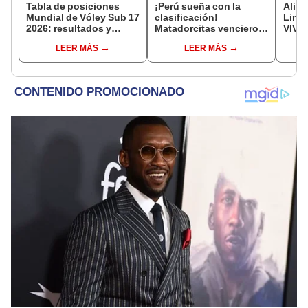
Tabla de posiciones
¡Perú sueña con la
Aline
Mundial de Vóley Sub 17
clasificación!
Lima
2026: resultados y
Matadorcitas vencieron
VIVO:
partidos de Perú en fase
3-2 a México por el
posib
LEER MÁS
LEER MÁS
de grupos
Mundial de Vóley Sub 17
de ho
Claus
2026