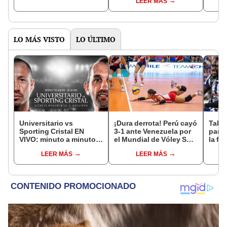
LEER MÁS
LO MÁS VISTO
LO ÚLTIMO
Universitario vs
¡Dura derrota! Perú cayó
Tabla
Sporting Cristal EN
3-1 ante Venezuela por
parti
VIVO: minuto a minuto
el Mundial de Vóley Sub
la fe
del partido por el Torneo
17
Claus
LEER MÁS
LEER MÁS
Clausura de la Liga 1
del 
2026