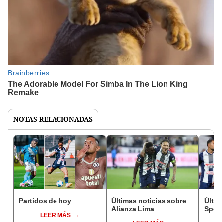
NOTAS RELACIONADAS
Partidos de hoy
Últimas noticias sobre
Últim
Alianza Lima
Sport
LEER MÁS