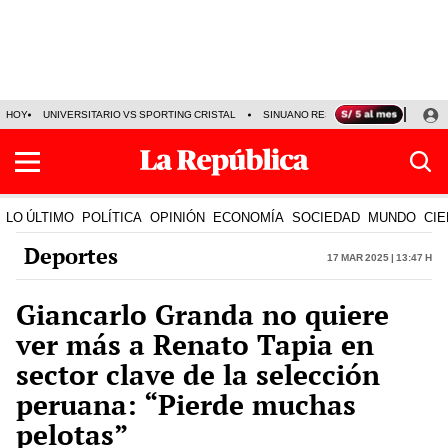
HOY
UNIVERSITARIO VS SPORTING CRISTAL
SINUANO RESULTADOS HOY
CA
LO ÚLTIMO
POLÍTICA
OPINIÓN
ECONOMÍA
SOCIEDAD
MUNDO
CIE
Deportes
17 Mar 2025 | 13:47 h
Giancarlo Granda no quiere
ver más a Renato Tapia en
sector clave de la selección
peruana: “Pierde muchas
pelotas”