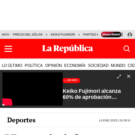
HOY
PRECIO DEL DÓLAR
KEIKO FUJIMORI
PARTIDO OBRAS
ARMONÍA 10
LO ÚLTIMO
POLÍTICA
OPINIÓN
ECONOMÍA
SOCIEDAD
MUNDO
CIE
EN VIVO
Keiko Fujimori alcanza
60% de aprobación
ciudadana | Sin Guion con
Rosa María Palacios
Deportes
14 Ene 2025 | 16:58 h