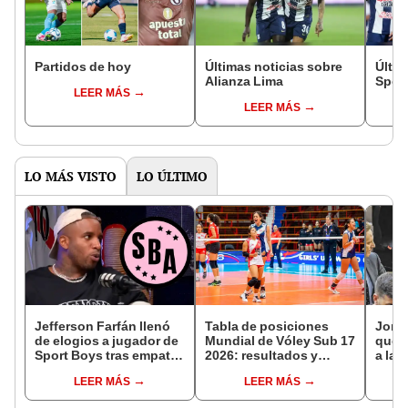
Partidos de hoy
Últimas noticias sobre
Últim
Alianza Lima
Sport
LEER MÁS
LEER MÁS
LO MÁS VISTO
LO ÚLTIMO
Jefferson Farfán llenó
Tabla de posiciones
Jorge
de elogios a jugador de
Mundial de Vóley Sub 17
que l
Sport Boys tras empate
2026: resultados y
a la 
ante Alianza Lima:
partidos de Perú en fase
mome
LEER MÁS
LEER MÁS
"Ojalá puedas volver
de grupos
carre
pronto a tu casa"