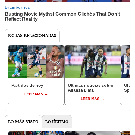
NOTAS RELACIONADAS
Partidos de hoy
Últimas noticias sobre
Últim
Alianza Lima
Sport
LEER MÁS
LEER MÁS
LO MÁS VISTO
LO ÚLTIMO