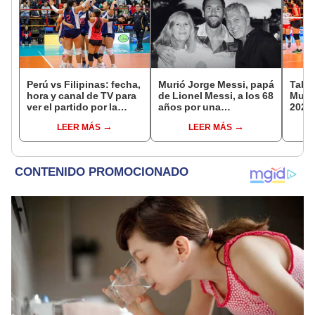
Perú vs Filipinas: fecha,
Murió Jorge Messi, papá
Tabla
hora y canal de TV para
de Lionel Messi, a los 68
Mundi
ver el partido por la
años por una
2026:
fecha 4 del Mundial sub
complicada enfermedad
parti
LEER MÁS
LEER MÁS
17 de Vóley 2026
de g