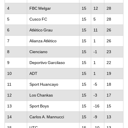
4
FBC Melgar
15
12
28
5
Cusco FC
15
5
28
6
Atlético Grau
15
11
26
7
Alianza Atlético
15
1
26
8
Cienciano
15
-1
23
9
Deportivo Garcilaso
15
1
22
10
ADT
15
1
19
11
Sport Huancayo
15
-5
18
12
Los Chankas
15
-3
17
13
Sport Boys
15
-16
15
14
Carlos A. Mannucci
15
-9
13
15
UTC
15
-10
13