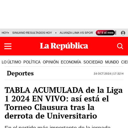
HOY
SINUANO RESULTADOS HOY
ALIANZA LIMA VS SPORT BOYS
JORGE MES
LO ÚLTIMO
POLÍTICA
OPINIÓN
ECONOMÍA
SOCIEDAD
MUNDO
CIE
Deportes
24 Oct 2024 | 17:32 h
TABLA ACUMULADA de la Liga
1 2024 EN VIVO: así está el
Torneo Clausura tras la
derrota de Universitario