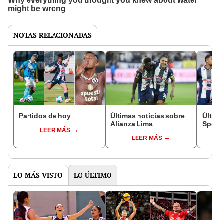
NOTAS RELACIONADAS
Partidos de hoy
Últimas noticias sobre
Últim
Alianza Lima
Sport
LEER MÁS
LEER MÁS
LO MÁS VISTO
LO ÚLTIMO