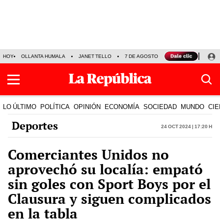
HOY
OLLANTA HUMALA
JANET TELLO
7 DE AGOSTO
TINKA RESULTADOS
LO ÚLTIMO
POLÍTICA
OPINIÓN
ECONOMÍA
SOCIEDAD
MUNDO
CIE
Deportes
24 Oct 2024 | 17:20 h
Comerciantes Unidos no
aprovechó su localía: empató
sin goles con Sport Boys por el
Clausura y siguen complicados
en la tabla