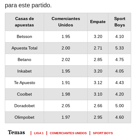
para este partido.
Casas de
Comerciantes
Sport
Empate
apuestas
Unidos
Boys
Betsson
1.95
3.20
4.10
Apuesta Total
2.00
2.71
5.33
Betano
2.02
2.85
4.75
Inkabet
1.95
3.20
4.05
Te Apuesto
1.91
3.12
4.43
Coolbet
1.98
3.10
4.20
Doradobet
2.05
2.66
5.00
Olimpobet
1.97
2.95
4.60
LIGA 1
COMERCIANTES UNIDOS
SPORT BOYS