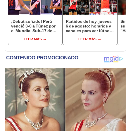
¡Debut soñado! Perú
Partidos de hoy, jueves
Simon
venció 3-0 a Túnez por
6 de agosto: horarios y
su vi
el Mundial Sub-17 de
canales para ver fútbol
"Hag
Vóley 2026
EN VIVO
junt
LEER MÁS
LEER MÁS
cami
2027