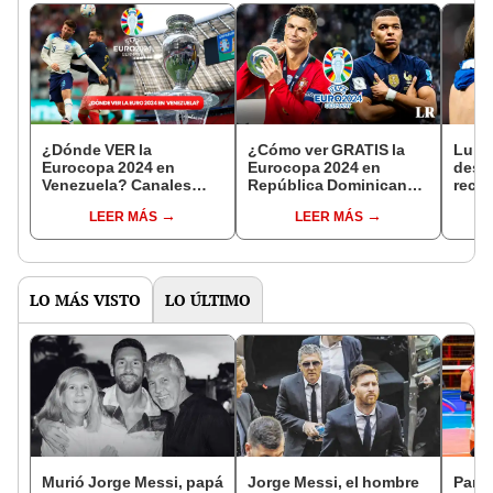
¿Dónde VER la
¿Cómo ver GRATIS la
Luka
Eurocopa 2024 en
Eurocopa 2024 en
desga
Venezuela? Canales
República Dominicana?
recib
CONFIRMADOS del
Canales oficiales y las
la Eu
LEER MÁS
LEER MÁS
torneo
mejores opciones
elimi
ONLINE
Euro
LO MÁS VISTO
LO ÚLTIMO
Murió Jorge Messi, papá
Jorge Messi, el hombre
Parti