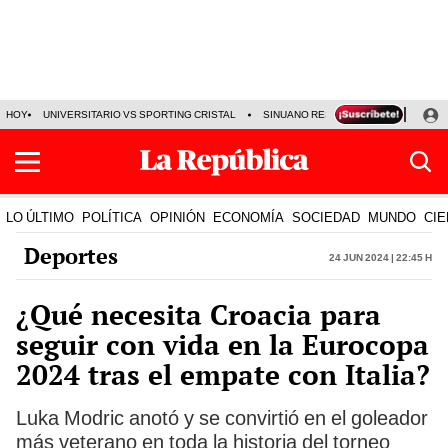
HOY
UNIVERSITARIO VS SPORTING CRISTAL
SINUANO RESULTADOS HOY
CA
LO ÚLTIMO
POLÍTICA
OPINIÓN
ECONOMÍA
SOCIEDAD
MUNDO
CIE
Deportes
24 Jun 2024 | 22:45 h
¿Qué necesita Croacia para
seguir con vida en la Eurocopa
2024 tras el empate con Italia?
Luka Modric anotó y se convirtió en el goleador
más veterano en toda la historia del torneo