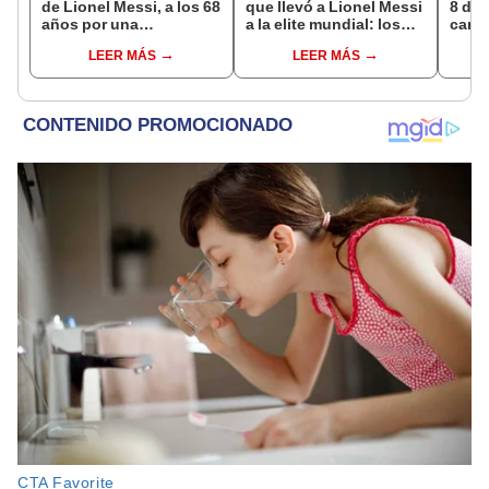
de Lionel Messi, a los 68
que llevó a Lionel Messi
8 de 
años por una
a la elite mundial: los
canal
complicada enfermedad
momentos clave en la
EN V
LEER MÁS
LEER MÁS
carrera de su hijo