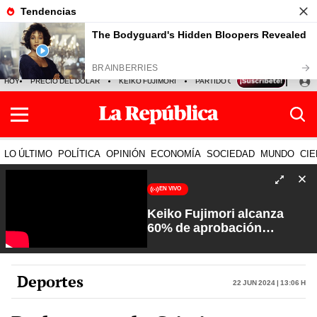
HOY
PRECIO DEL DÓLAR
KEIKO FUJIMORI
PARTIDO OBRAS
ARMONÍA 10
LO ÚLTIMO
POLÍTICA
OPINIÓN
ECONOMÍA
SOCIEDAD
MUNDO
CIE
EN VIVO
Keiko Fujimori alcanza
60% de aprobación
ciudadana | Sin Guion con
Rosa María Palacios
Deportes
22 Jun 2024 | 13:06 h