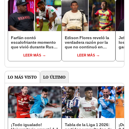
Farfán contó
Edison Flores reveló la
Jeffe
escalofriante momento
verdadera razón por la
los 2
que vivió durante Rusia
que no continuó en
gana
2018: "Estuve en coma
Morelia: "La cag..."
en la
LEER MÁS
LEER MÁS
por 20 minutos"
LO MÁS VISTO
LO ÚLTIMO
¡Todo igualado!
Tabla de la Liga 1 2026:
¡Dura