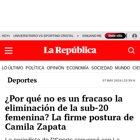
HOY
UNIVERSITARIO VS SPORTING CRISTAL
SINUANO RESULTADOS HOY
CA
LO ÚLTIMO
POLÍTICA
OPINIÓN
ECONOMÍA
SOCIEDAD
MUNDO
CIE
Deportes
07 May 2024 | 23:59 h
¿Por qué no es un fracaso la
eliminación de la sub-20
femenina? La firme postura de
Camila Zapata