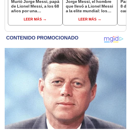
Murió Jorge Messi, papá
Jorge Messi, el hombre
Parti
de Lionel Messi, a los 68
que llevó a Lionel Messi
8 de 
años por una
a la elite mundial: los
canal
complicada enfermedad
momentos clave en la
EN V
LEER MÁS
LEER MÁS
carrera de su hijo