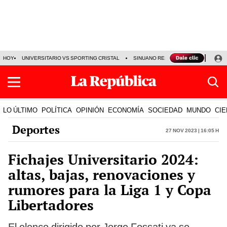
HOY
UNIVERSITARIO VS SPORTING CRISTAL
SINUANO RESULTADOS HOY
CA
LO ÚLTIMO
POLÍTICA
OPINIÓN
ECONOMÍA
SOCIEDAD
MUNDO
CIE
Deportes
27 Nov 2023 | 16:05 h
Fichajes Universitario 2024:
altas, bajas, renovaciones y
rumores para la Liga 1 y Copa
Libertadores