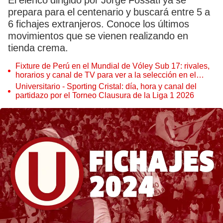
El elenco dirigido por Jorge Fossati ya se
prepara para el centenario y buscará entre 5 a
6 fichajes extranjeros. Conoce los últimos
movimientos que se vienen realizando en
tienda crema.
Fixture de Perú en el Mundial de Vóley Sub 17: rivales,
horarios y canal de TV para ver a la selección en el
torneo
Universitario - Sporting Cristal: día, hora y canal del
partidazo por el Torneo Clausura de la Liga 1 2026