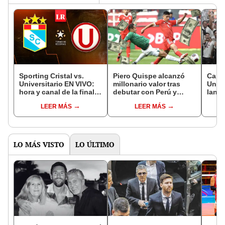
Sporting Cristal vs.
Piero Quispe alcanzó
Camp
Universitario EN VIVO:
millonario valor tras
Unive
hora y canal de la final
debutar con Perú y
lanza
de vuelta del Torneo de
ahora cuesta el doble
la di
LEER MÁS
LEER MÁS
Reservas 2023
que Cueva
su fu
LO MÁS VISTO
LO ÚLTIMO