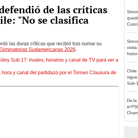
efendió de las críticas
Simon
le: "No se clasifica
quedó
Cusco
lo he
Simon
ntó las duras críticas que recibió tras sumar su
visit
Eliminatorias Sudamericanas 2026
.
histo
óley Sub 17: rivales, horarios y canal de TV para ver a
el ca
Chile 
ía, hora y canal del partidazo por el Torneo Clausura de
sigue
Sub-
De la
el PS
Cham