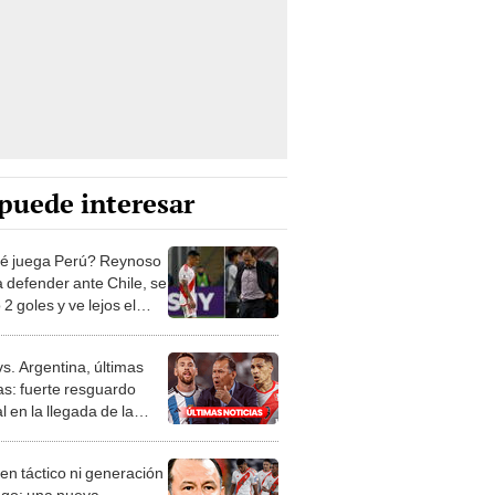
puede interesar
é juega Perú? Reynoso
a defender ante Chile, se
2 goles y ve lejos el
al [ANÁLISIS]
vs. Argentina, últimas
as: fuerte resguardo
al en la llegada de la
or a Lima
en táctico ni generación
ego: una nueva