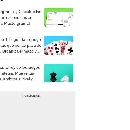
rgrama: ¡Descubre las
ras escondidas en
ro Mastergrama!
rio: El legendario juego
rtas que nunca pasa de
 Organiza el mazo y
stra tu habilidad.
z: El rey de los juegos
trategia. Mueve tus
, anticipa al rival y
gue el jaque mate.