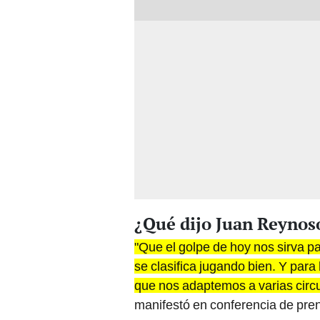
¿Qué dijo Juan Reynoso
"Que el golpe de hoy nos sirva pa
se clasifica jugando bien. Y par
que nos adaptemos a varias circu
manifestó en conferencia de pre