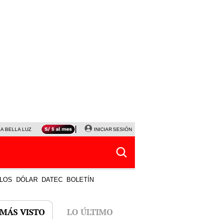
LA BELLA LUZ
MAGALY MEDINA
INICIAR SESIÓN
SINUANO RESULTADOS HOY
JANET TELLO
LOS
DÓLAR
DATEC
BOLETÍN
 MÁS VISTO
LO ÚLTIMO