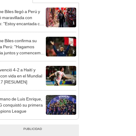
e Biles llegó a Perú y
 maravillada con
1
: "Estoy encantada con
rmoso que es este país"
e Biles confirma su
a a Perú: "Hagamos
2
ria juntos y comencemos
mino hacia Lima 2027"
venció 4-2 a Haití y
 con vida en el Mundial
3
17 [RESUMEN]
 mano de Luis Enrique,
G conquistó su primera
4
pions League