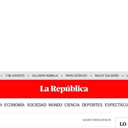
7 DE AGOSTO
OLLANTA HUMALA
PAPA LEÓN XIV
NALDY SALDAÑA
N
ECONOMÍA
SOCIEDAD
MUNDO
CIENCIA
DEPORTES
ESPECTÁCU
14 Oct 2023 | 9:01 h
LO