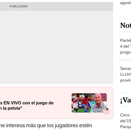
agost
No
Partid
4 del
progr
dónde
Senam
LLUV
provi
¡Va
es EN VIVO con el juego de
 la pelota"
Circo 
del 15
 me interesa más que los jugadores estén
Parqu