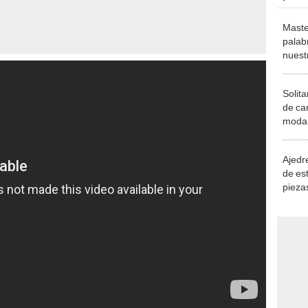
Maste
palab
nuest
Solita
de ca
moda.
demue
Ajedre
de es
piezas
consi