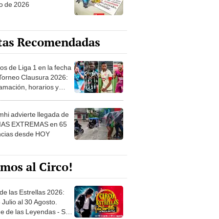
o de 2026
tas Recomendadas
os de Liga 1 en la fecha
 Torneo Clausura 2026:
amación, horarios y
 ver
hi advierte llegada de
IAS EXTREMAS en 65
ncias desde HOY
mos al Circo!
de las Estrellas 2026:
 Julio al 30 Agosto.
e de las Leyendas - San