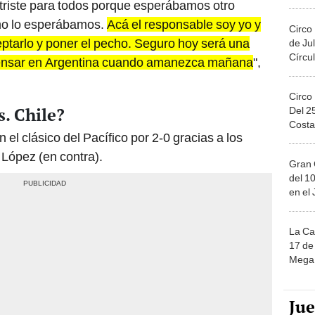
Migue
triste para todos porque esperábamos otro
omo lo esperábamos.
Acá el responsable soy yo y
Circo
ptarlo y poner el pecho. Seguro hoy será una
de Jul
Círcul
pensar en Argentina cuando amanezca mañana
",
Circo
. Chile?
Del 2
Costa
 el clásico del Pacífico por 2-0 gracias a los
López (en contra).
Gran 
del 10
en el
La Ca
17 de 
Mega 
Ju