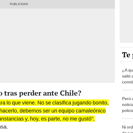
Te 
¿A qu
salió 
comió 
Mundi
 tras perder ante Chile?
Perú 
ra lo que viene. No se clasifica jugando bonito,
notici
a hacerlo, debemos ser un equipo camaleónico
polici
Bicol
nstancias y, hoy, es parte, no me gustó",
nsa.
Ni ord
de ju