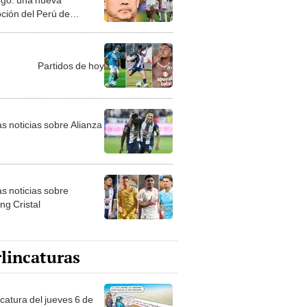
ción del Perú de
so tras caer ante Chile
Partidos de hoy
as noticias sobre Alianza
as noticias sobre
ng Cristal
lincaturas
ncatura del jueves 6 de