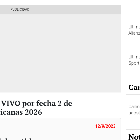
Últim
Alian
Últim
Sporti
Car
 VIVO por fecha 2 de
Carli
icanas 2026
agost
12/9/2023
No