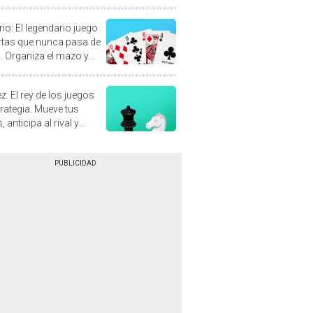
rio: El legendario juego
rtas que nunca pasa de
 Organiza el mazo y
stra tu habilidad.
z: El rey de los juegos
trategia. Mueve tus
, anticipa al rival y
gue el jaque mate.