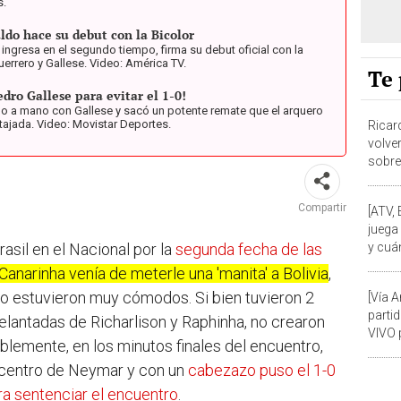
s.
aldo hace su debut con la Bicolor
l ingresa en el segundo tiempo, firma su debut oficial con la
Guerrero y Gallese. Video: América TV.
Te 
edro Gallese para evitar el 1-0!
 a mano con Gallese y sacó un potente remate que el arquero
tajada. Video: Movistar Deportes.
Ricar
volver
sobre 
en el
Compartir
[ATV,
juega 
y cuá
rasil en el Nacional por la
segunda fecha de las
elimi
Canarinha venía de meterle una 'manita' a Bolivia
,
no estuvieron muy cómodos. Si bien tuvieron 2
[Vía 
partid
elantadas de Richarlison y Raphinha, no crearon
VIVO 
blemente, en los minutos finales del encuentro,
2026
 centro de Neymar y con un
cabezazo puso el 1-0
ara sentenciar el encuentro
.