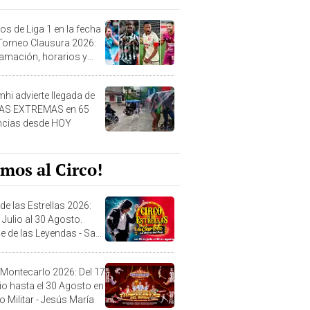
os de Liga 1 en la fecha
 Torneo Clausura 2026:
amación, horarios y
 ver
hi advierte llegada de
IAS EXTREMAS en 65
ncias desde HOY
mos al Circo!
de las Estrellas 2026:
 Julio al 30 Agosto.
e de las Leyendas - San
l
 Montecarlo 2026: Del 17
lio hasta el 30 Agosto en
o Militar - Jesús María