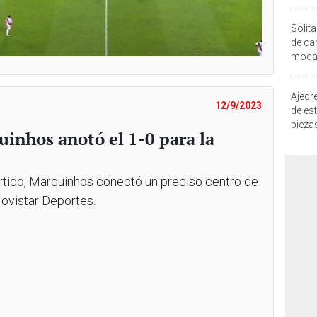
Solita
de ca
moda.
demue
Ajedre
12/9/2023
de es
piezas
quinhos anotó el 1-0 para la
consi
partido, Marquinhos conectó un preciso centro de
Movistar Deportes.