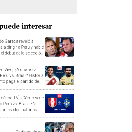
puede interesar
do Gareca reveló si
á a dirigir a Perú y habló
el debut de la selección
iminatorias
 En Vivo] ¿A qué hora
Perú vs. Brasil? Historial
nto paga el partido de
natorias
América TV] ¿Cómo ver el
o Perú vs. Brasil EN
por las eliminatorias
?
Partidos de hoy