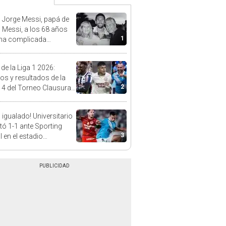
 Jorge Messi, papá de
l Messi, a los 68 años
1
na complicada
rmedad
 de la Liga 1 2026:
dos y resultados de la
2
 4 del Torneo Clausura y
iones del Acumulado
 igualado! Universitario
ó 1-1 ante Sporting
3
l en el estadio
ental por el Torneo
ura de la Liga 1 2026