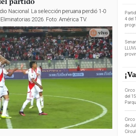
del partido
dio Nacional. La selección peruana perdió 1-0
Partid
s Eliminatorias 2026. Foto: América TV.
4 del
progr
dónde
Senam
LLUV
provi
¡Va
Circo 
del 15
Parqu
Migue
Circo
de Ju
Círcul