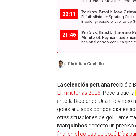
el 1-0. Video: Movistar Deporte
Perú vs. Brasil: Joao Grim
22:11
El futbolista de Sporting Crista
Bicolor y recibió el aliento de 
Perú vs. Brasil: ¡Enorme P
21:46
Minuto 44:
Neymar quedó mano
nacional desvió con una gran a
Christian Cuchillo
La
selección peruana
recibió a B
Eliminatorias 2026
. Pese a que la
ante la Bicolor de Juan Reynoso 
goles anulados por posiciones ad
otras situaciones de gol. Lamenta
Marquinhos
conectó un preciso
final en el coloso de José Díaz p