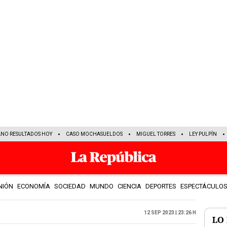
ANO RESULTADOS HOY
CASO MOCHASUELDOS
MIGUEL TORRES
LEY PULPÍN
NIÓN
ECONOMÍA
SOCIEDAD
MUNDO
CIENCIA
DEPORTES
ESPECTÁCULO
12 Sep 2023 | 23:26 h
LO