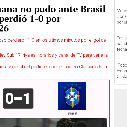
uana no pudo ante Brasil
Murió
perdió 1-0 por
Lione
por u
26
enfe
Tabla
noso
perdieron 1-0 en los últimos minutos por el gol de
parti
fecha
ey Sub 17: rivales, horarios y canal de TV para ver a la
posic
¡Todo
, hora y canal del partidazo por el Torneo Clausura de la
empat
Crista
Monum
Claus
0
1
Brasil