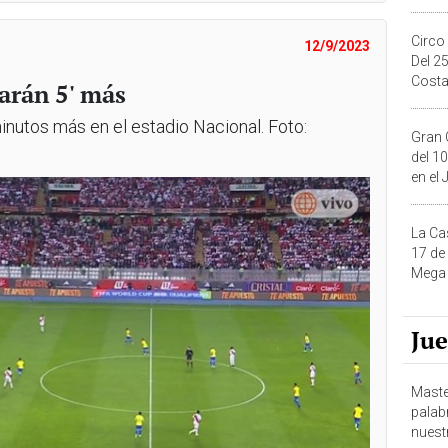
Circo
12/9/2023
Del 2
Costa
garán 5' más
minutos más en el estadio Nacional. Foto:
Gran 
del 10
en el
La Ca
17 de
Mega 
Ju
Maste
palab
nuest