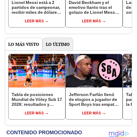
Lionel Messi está a 2
David Beckham y el
Las 
partidos de campeonar,
emotivo llanto tras el
de Me
recibir miles de dólares
golazo de Lionel Messi
con g
e ir a un torneo
de tiro libre
en vi
LEER MÁS
LEER MÁS
continental
Miam
LO MÁS VISTO
LO ÚLTIMO
Tabla de posiciones
Jefferson Farfán llenó
Tabla
Mundial de Vóley Sub 17
de elogios a jugador de
parti
2026: resultados y
Sport Boys tras empate
la fe
partidos de Perú en fase
ante Alianza Lima:
Claus
LEER MÁS
LEER MÁS
de grupos
"Ojalá puedas volver
del 
pronto a tu casa"