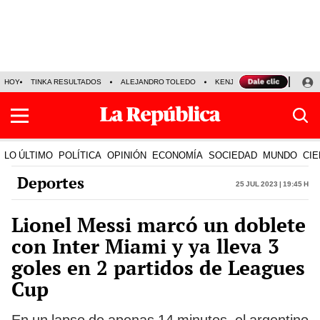
HOY
TINKA RESULTADOS
ALEJANDRO TOLEDO
KENJI FUJIMORI
PRECIO
LO ÚLTIMO
POLÍTICA
OPINIÓN
ECONOMÍA
SOCIEDAD
MUNDO
CIE
Deportes
25 Jul 2023 | 19:45 h
Lionel Messi marcó un doblete
con Inter Miami y ya lleva 3
goles en 2 partidos de Leagues
Cup