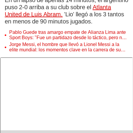
En un lapso de apenas 14 minutos, el argentino
puso 2-0 arriba a su club sobre el
Atlanta
United de Luis Abram.
'Lio' llegó a los 3 tantos
en menos de 90 minutos jugados.
Pablo Guede tras amargo empate de Alianza Lima ante
Sport Boys: "Fue un partidazo desde lo táctico, pero no
jugamos bien"
Jorge Messi, el hombre que llevó a Lionel Messi a la
elite mundial: los momentos clave en la carrera de su
hijo