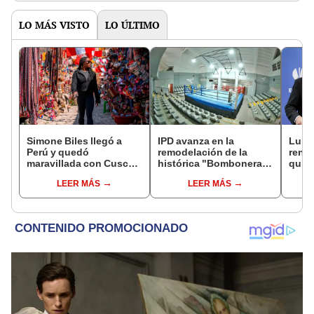
LO MÁS VISTO
LO ÚLTIMO
Simone Biles llegó a
IPD avanza en la
Luis 
Perú y quedó
remodelación de la
renun
maravillada con Cusco:
histórica "Bombonera"
quien
"Estoy encantada con
del Estadio Nacional y
funci
LEER MÁS
LEER MÁS
lo hermoso que es este
alista su pronta
en M
país"
reapertura