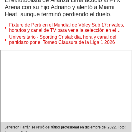
El exfutbolista de Alianza Lima acudió al FTX
Arena con su hijo Adriano y alentó a Miami
Heat, aunque terminó perdiendo el duelo.
Fixture de Perú en el Mundial de Vóley Sub 17: rivales,
horarios y canal de TV para ver a la selección en el
torneo
Universitario - Sporting Cristal: día, hora y canal del
partidazo por el Torneo Clausura de la Liga 1 2026
Jefferson Farfán se retiró del fútbol profesional en diciembre del 2022. Foto: