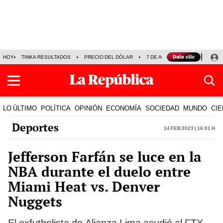
HOY
TINKA RESULTADOS
PRECIO DEL DÓLAR
7 DE AGOSTO
OLLANTA H
LO ÚLTIMO
POLÍTICA
OPINIÓN
ECONOMÍA
SOCIEDAD
MUNDO
CIE
Deportes
14 Feb 2023 | 16:01 h
Jefferson Farfán se luce en la
NBA durante el duelo entre
Miami Heat vs. Denver
Nuggets