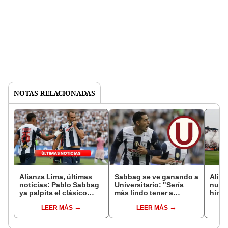
NOTAS RELACIONADAS
Alianza Lima, últimas
Sabbag se ve ganando a
Alian
noticias: Pablo Sabbag
Universitario: "Sería
nuev
ya palpita el clásico
más lindo tener a
hinch
ante Universitario
nuestra gente para
bande
LEER MÁS
LEER MÁS
celebrarlo"
plaza