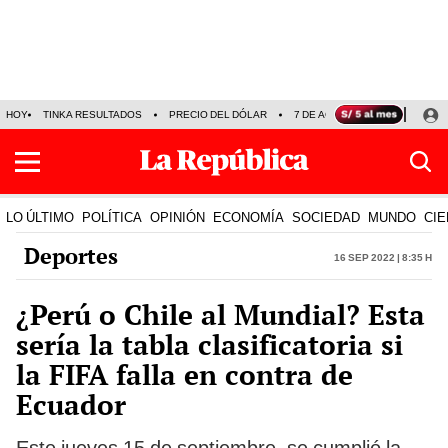
HOY
TINKA RESULTADOS
PRECIO DEL DÓLAR
7 DE AGOSTO
OLLANTA H
LO ÚLTIMO
POLÍTICA
OPINIÓN
ECONOMÍA
SOCIEDAD
MUNDO
CIE
Deportes
16 Sep 2022 | 8:35 h
¿Perú o Chile al Mundial? Esta
sería la tabla clasificatoria si
la FIFA falla en contra de
Ecuador