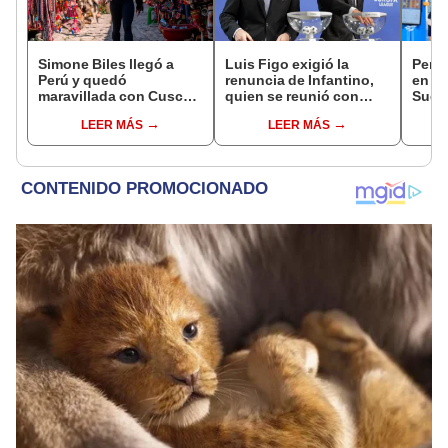
Simone Biles llegó a
Luis Figo exigió la
Perú 
Perú y quedó
renuncia de Infantino,
en su
maravillada con Cusco:
quien se reunió con
Suda
"Estoy encantada con
funcionarios de la FIFA
Masc
LEER MÁS
LEER MÁS
lo hermoso que es este
en Marruecos
país"