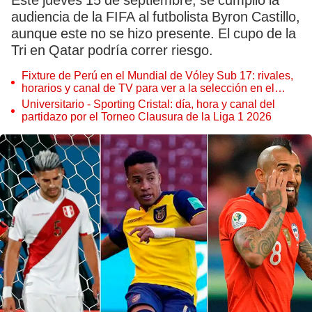
Este jueves 15 de septiembre, se cumplió la
audiencia de la FIFA al futbolista Byron Castillo,
aunque este no se hizo presente. El cupo de la
Tri en Qatar podría correr riesgo.
Fixture de Perú en el Mundial de Vóley Sub 17: rivales,
horarios y canal de TV para ver a la selección en el
torneo
Universitario - Sporting Cristal: día, hora y canal del
partidazo por el Torneo Clausura de la Liga 1 2026