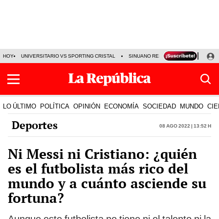
HOY
UNIVERSITARIO VS SPORTING CRISTAL
SINUANO RESULTADOS HOY
CA
LO ÚLTIMO
POLÍTICA
OPINIÓN
ECONOMÍA
SOCIEDAD
MUNDO
CIE
Deportes
08 Ago 2022 | 13:52 h
Ni Messi ni Cristiano: ¿quién
es el futbolista más rico del
mundo y a cuánto asciende su
fortuna?