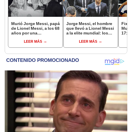
Murió Jorge Messi, papá
Jorge Messi, el hombre
Fixtu
de Lionel Messi, a los 68
que llevó a Lionel Messi
Mund
años por una
a la elite mundial: los
17: r
complicada enfermedad
momentos clave en la
canal
LEER MÁS
LEER MÁS
carrera de su hijo
selec