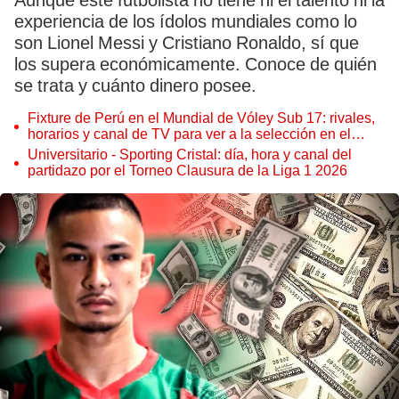
Aunque este futbolista no tiene ni el talento ni la
experiencia de los ídolos mundiales como lo
son Lionel Messi y Cristiano Ronaldo, sí que
los supera económicamente. Conoce de quién
se trata y cuánto dinero posee.
Fixture de Perú en el Mundial de Vóley Sub 17: rivales,
horarios y canal de TV para ver a la selección en el
torneo
Universitario - Sporting Cristal: día, hora y canal del
partidazo por el Torneo Clausura de la Liga 1 2026