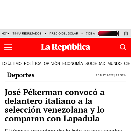
HOY
TINKA RESULTADOS
PRECIO DEL DÓLAR
7 DE AGOSTO
OLLANTA H
LO ÚLTIMO
POLÍTICA
OPINIÓN
ECONOMÍA
SOCIEDAD
MUNDO
CIE
Deportes
25 May 2022 | 12:57 h
José Pékerman convocó a
delantero italiano a la
selección venezolana y lo
comparan con Lapadula