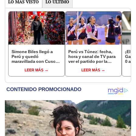
LO MÁS VISTO
LO ÚLTIMO
Simone Biles llegó a
Perú vs Túnez: fecha,
¡El r
Perú y quedó
hora y canal de TV para
Garro
maravillada con Cusco:
ver el partido por la
0 a D
"Estoy encantada con
fecha 1 del Mundial sub
consa
LEER MÁS
LEER MÁS
lo hermoso que es este
17 de Vóley 2026
país"