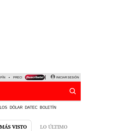
LPÍN
PRECIO DEL DÓLAR
CORTE DE LUZ
INICIAR SESIÓN
VIERNES 7 DE AGOSTO
ALBER
LOS
DÓLAR
DATEC
BOLETÍN
 MÁS VISTO
LO ÚLTIMO