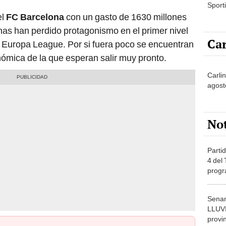
Sporti
el
FC Barcelona
con un gasto de 1630 millones
anas han perdido protagonismo en el primer nivel
Car
a Europa League. Por si fuera poco se encuentran
ómica de la que esperan salir muy pronto.
Carlin
agost
No
Partid
4 del
progr
dónde
Senam
LLUV
provi