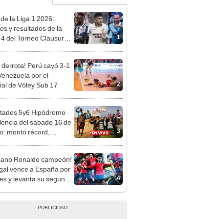
 de la Liga 1 2026:
dos y resultados de la
1
 4 del Torneo Clausura y
iones del Acumulado
 derrota! Perú cayó 3-1
Venezuela por el
2
al de Vóley Sub 17
tados 5y6 Hipódromo
lencia del sábado 16 de
3
o: monto récord,
es de llegada y
ores de las carreras del
tiano Ronaldo campeón!
va
gal vence a España por
4
es y levanta su segunda
ns League