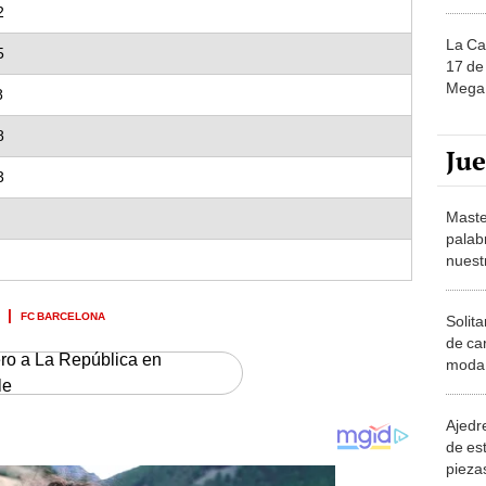
2
La Ca
5
17 de 
Mega 
8
8
Ju
3
Maste
palab
nuest
FC BARCELONA
Solita
de ca
ero a La República en
moda.
le
demue
Ajedre
de es
piezas