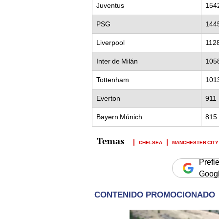
Juventus
154
PSG
144
Liverpool
112
Inter de Milán
105
Tottenham
101
Everton
911
Bayern Múnich
815
CHELSEA
MANCHESTER CITY
Prefi
Goog