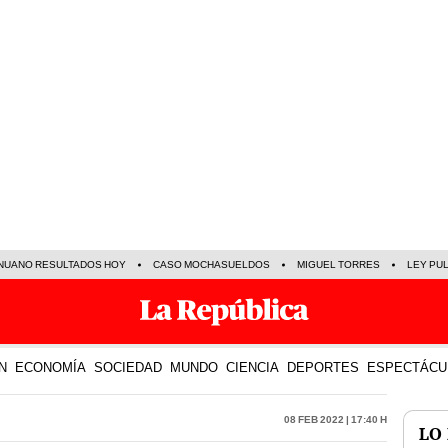
NUANO RESULTADOS HOY
CASO MOCHASUELDOS
MIGUEL TORRES
LEY PU
N
ECONOMÍA
SOCIEDAD
MUNDO
CIENCIA
DEPORTES
ESPECTÁCU
08 Feb 2022 | 17:40 h
LO