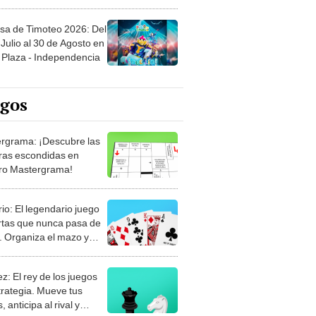
sa de Timoteo 2026: Del
Julio al 30 de Agosto en
Plaza - Independencia
egos
rgrama: ¡Descubre las
ras escondidas en
ro Mastergrama!
rio: El legendario juego
rtas que nunca pasa de
 Organiza el mazo y
stra tu habilidad.
z: El rey de los juegos
trategia. Mueve tus
, anticipa al rival y