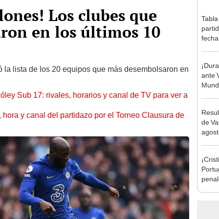
lones! Los clubes que
Tabla
ron en los últimos 10
parti
fecha
posic
¡Dura
ó la lista de los 20 equipos que más desembolsaron en
ante 
Mundi
óley Sub 17: rivales, horarios y canal de TV para ver a
Resul
ía, hora y canal del partidazo por el Torneo Clausura de
de Va
agost
órden
ganad
¡Cris
Hina
Portu
penal
Natio