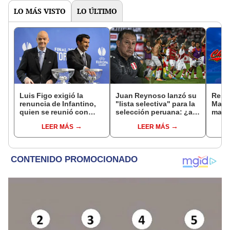
LO MÁS VISTO
LO ÚLTIMO
Luis Figo exigió la
Juan Reynoso lanzó su
Resu
renuncia de Infantino,
"lista selectiva" para la
Mayo
quien se reunió con
selección peruana: ¿a
marca
funcionarios de la FIFA
qué jugadores
entre
LEER MÁS
LEER MÁS
en Marruecos
convocó?