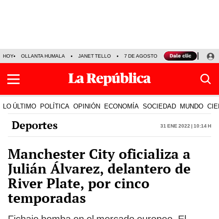
HOY
OLLANTA HUMALA
JANET TELLO
7 DE AGOSTO
TINKA RESULTADOS
LO ÚLTIMO
POLÍTICA
OPINIÓN
ECONOMÍA
SOCIEDAD
MUNDO
CIE
Deportes
31 Ene 2022 | 10:14 h
Manchester City oficializa a
Julián Álvarez, delantero de
River Plate, por cinco
temporadas