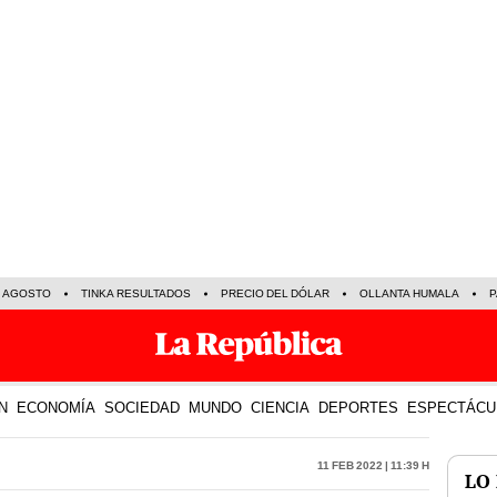
E AGOSTO
TINKA RESULTADOS
PRECIO DEL DÓLAR
OLLANTA HUMALA
P
N
ECONOMÍA
SOCIEDAD
MUNDO
CIENCIA
DEPORTES
ESPECTÁCU
11 Feb 2022 | 11:39 h
LO