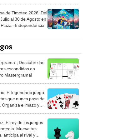
sa de Timoteo 2026: Del
Julio al 30 de Agosto en
Plaza - Independencia
egos
rgrama: ¡Descubre las
ras escondidas en
ro Mastergrama!
rio: El legendario juego
rtas que nunca pasa de
 Organiza el mazo y
stra tu habilidad.
z: El rey de los juegos
trategia. Mueve tus
, anticipa al rival y