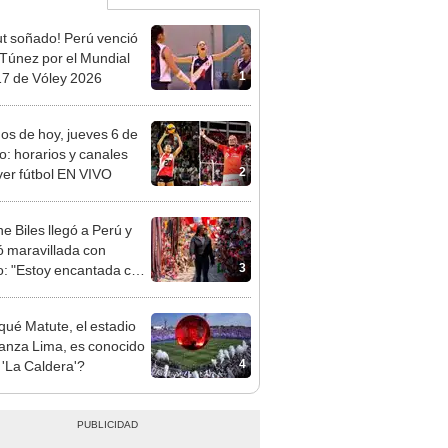
t soñado! Perú venció
 Túnez por el Mundial
1
7 de Vóley 2026
dos de hoy, jueves 6 de
o: horarios y canales
2
ver fútbol EN VIVO
e Biles llegó a Perú y
 maravillada con
3
: "Estoy encantada con
rmoso que es este país"
qué Matute, el estadio
ianza Lima, es conocido
4
'La Caldera'?