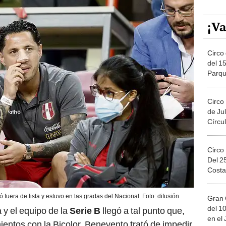
¡Va
Circo 
del 15
Parqu
Migue
Circo
de Jul
Círcul
Circo
Del 2
Costa
fuera de lista y estuvo en las gradas del Nacional. Foto: difusión
Gran 
del 10
 y el equipo de la
Serie B
llegó a tal punto que,
en el
entos con la Bicolor, Benevento trató de impedir