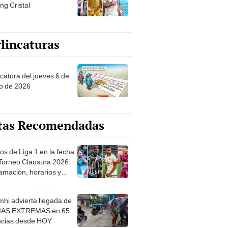
ng Cristal
lincaturas
ncatura del jueves 6 de
o de 2026
tas Recomendadas
os de Liga 1 en la fecha
 Torneo Clausura 2026:
amación, horarios y
 ver
hi advierte llegada de
IAS EXTREMAS en 65
ncias desde HOY