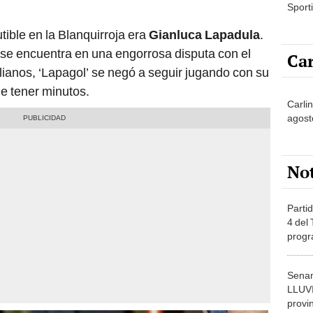
Sporti
utible en la Blanquirroja era
Gianluca Lapadula
.
s se encuentra en una engorrosa disputa con el
Car
ianos, ‘Lapagol’ se negó a seguir jugando con su
e tener minutos.
Carli
agost
No
Partid
4 del
progr
dónde
Senam
LLUV
provi