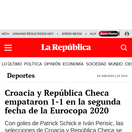
HOY
SINUANO RESULTADOS HOY
JORGE MESSI
ALIANZA LIMA VS SPORT BO
LO ÚLTIMO
POLÍTICA
OPINIÓN
ECONOMÍA
SOCIEDAD
MUNDO
CIE
Deportes
18 Jun 2021 | 13:18 h
Croacia y República Checa
empataron 1-1 en la segunda
fecha de la Eurocopa 2020
Con goles de Patrick Schick e Iván Perisic, las
selecciones de Croacia y República Checa se