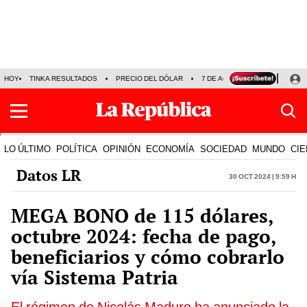
HOY
TINKA RESULTADOS
PRECIO DEL DÓLAR
7 DE AGOSTO
OLLANTA H
LO ÚLTIMO
POLÍTICA
OPINIÓN
ECONOMÍA
SOCIEDAD
MUNDO
CIE
Datos LR
30 Oct 2024 | 9:59 h
MEGA BONO de 115 dólares,
octubre 2024: fecha de pago,
beneficiarios y cómo cobrarlo
vía Sistema Patria