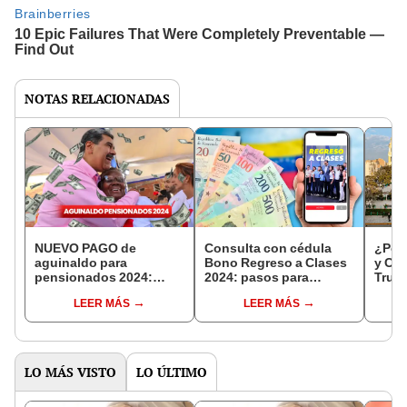
NOTAS RELACIONADAS
NUEVO PAGO de
Consulta con cédula
¿Por 
aguinaldo para
Bono Regreso a Clases
y Cix
pensionados 2024:
2024: pasos para
Truji
cuándo llega el
COBRAR, NUEVO
resp
LEER MÁS
LEER MÁS
depósito y cómo
MONTO y registro vía
calcular el MONTO,
Sistema Patria
según MPPE
LO MÁS VISTO
LO ÚLTIMO