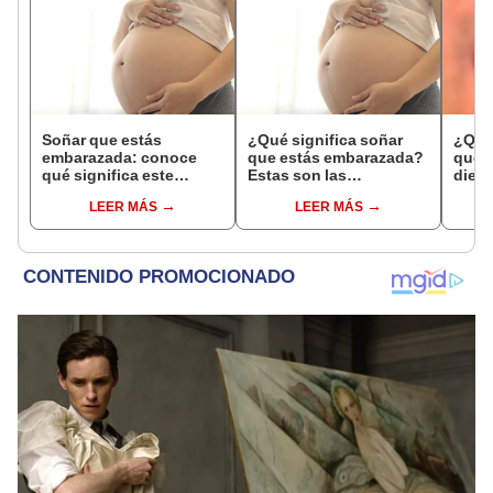
Soñar que estás
¿Qué significa soñar
¿Qué 
embarazada: conoce
que estás embarazada?
que s
qué significa este
Estas son las
dient
interesante sueño
interpretaciones más
pres
LEER MÁS
LEER MÁS
comunes