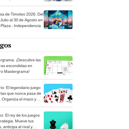
sa de Timoteo 2026: Del
Julio al 30 de Agosto en
Plaza - Independencia
egos
rgrama: ¡Descubre las
ras escondidas en
ro Mastergrama!
rio: El legendario juego
rtas que nunca pasa de
 Organiza el mazo y
stra tu habilidad.
z: El rey de los juegos
trategia. Mueve tus
, anticipa al rival y