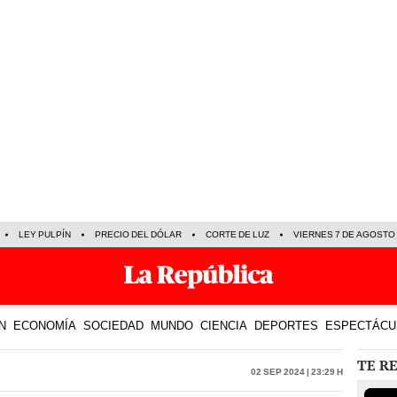
LEY PULPÍN
PRECIO DEL DÓLAR
CORTE DE LUZ
VIERNES 7 DE AGOSTO
N
ECONOMÍA
SOCIEDAD
MUNDO
CIENCIA
DEPORTES
ESPECTÁCU
TE R
02 Sep 2024 | 23:29 h