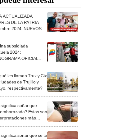
puede interesar
A ACTUALIZADA
RES DE LA PATRIA
iembre 2024: NUEVOS
S y cómo cobrar vía
ma Patria
ina subsidiada
uela 2024:
OGRAMA OFICIAL
urtir tu vehículo del 26
 de agosto
qué les llaman Trux y Cix
ciudades de Trujillo y
ayo, respectivamente?
significa soñar que
 embarazada? Estas son
nterpretaciones más
nes
significa soñar que se te