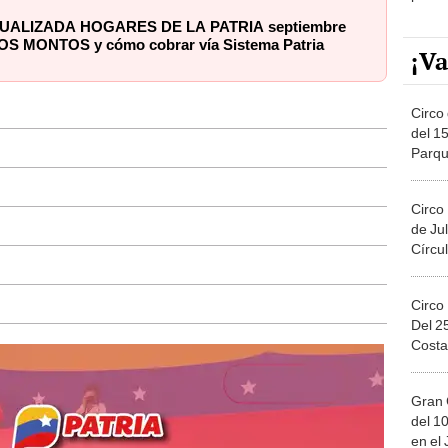
UALIZADA HOGARES DE LA PATRIA septiembre
OS MONTOS y cómo cobrar vía Sistema Patria
¡Va
Circo 
del 15
Parqu
Migue
Circo
de Jul
Círcul
Circo
Del 2
Costa
Gran 
del 10
en el