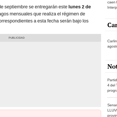
caen 
de septiembre se entregarán este
lunes 2 de
Inter
y pos
agos mensuales que realiza el régimen de
rrespondientes a esta fecha serán bajo los
Car
Carlin
agost
No
Partid
4 del
progr
dónde
Senam
LLUV
provi