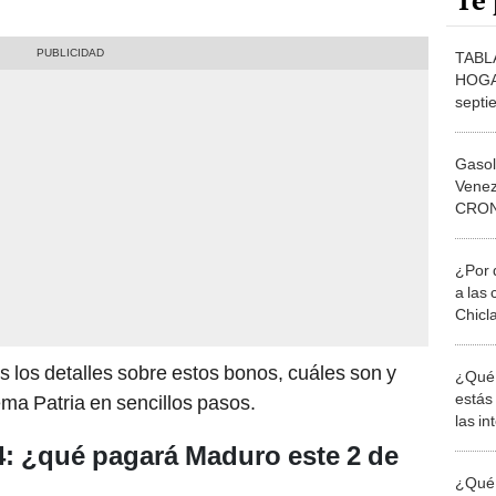
Te 
TABL
HOGA
sept
MONTO
Siste
Gasol
Venez
CRON
para s
al 31
¿Por 
a las 
Chicl
s los detalles sobre estos bonos, cuáles son y
¿Qué 
estás
ema Patria en sencillos pasos.
las i
comu
4: ¿qué pagará Maduro este 2 de
¿Qué 