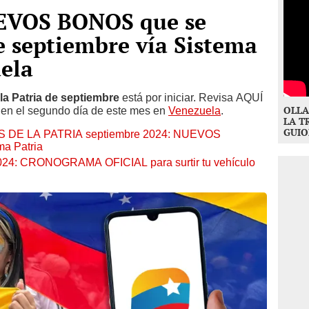
UEVOS BONOS que se
e septiembre vía Sistema
ela
la Patria de septiembre
está por iniciar. Revisa AQUÍ
OLLA
n en el segundo día de este mes en
Venezuela
.
LA T
GUIO
DE LA PATRIA septiembre 2024: NUEVOS
a Patria
024: CRONOGRAMA OFICIAL para surtir tu vehículo