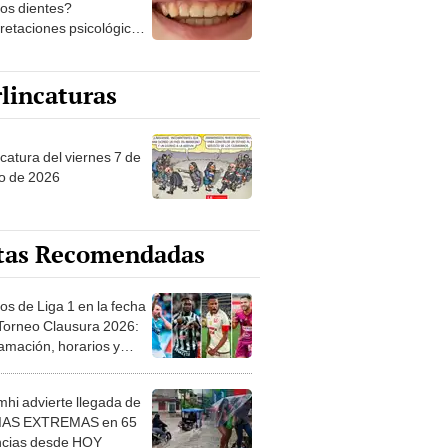
los dientes?
pretaciones psicológicas
ibles explicaciones
lincaturas
catura del viernes 7 de
o de 2026
tas Recomendadas
os de Liga 1 en la fecha
 Torneo Clausura 2026:
amación, horarios y
 ver
hi advierte llegada de
IAS EXTREMAS en 65
ncias desde HOY