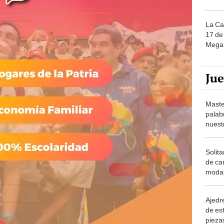
La Ca
17 de 
Mega 
Ju
Maste
palab
nuest
Solita
de ca
moda.
demue
Ajedre
de es
piezas