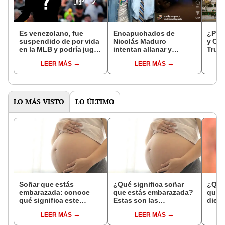
Es venezolano, fue
Encapuchados de
¿Por 
suspendido de por vida
Nicolás Maduro
y Cix
en la MLB y podría jugar
intentan allanar y
Truji
para histórico equipo de
secuestrar a activista
resp
LEER MÁS
LEER MÁS
la LVBP en el 2024
LGBTIQ+ Koddy
Campos
LO MÁS VISTO
LO ÚLTIMO
Soñar que estás
¿Qué significa soñar
¿Qué 
embarazada: conoce
que estás embarazada?
que s
qué significa este
Estas son las
dient
interesante sueño
interpretaciones más
pres
LEER MÁS
LEER MÁS
comunes