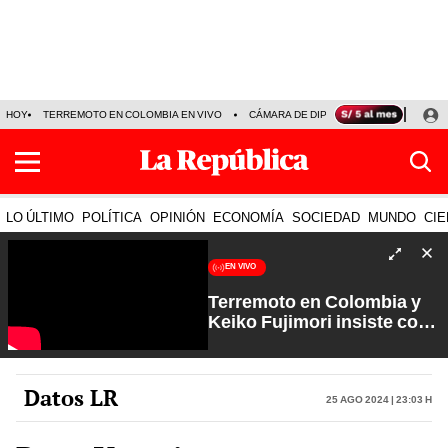
HOY
TERREMOTO EN COLOMBIA EN VIVO
CÁMARA DE DIPUTADOS
PRECIO D
LO ÚLTIMO
POLÍTICA
OPINIÓN
ECONOMÍA
SOCIEDAD
MUNDO
CIE
EN VIVO
Terremoto en Colombia y
Keiko Fujimori insiste con
los feriados | Que No Se Te
Olvide con Carlos Cornejo
Datos LR
25 Ago 2024 | 23:03 h