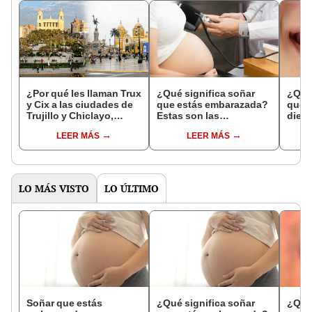
¿Por qué les llaman Trux
¿Qué significa soñar
¿Qué 
y Cix a las ciudades de
que estás embarazada?
que s
Trujillo y Chiclayo,
Estas son las
dien
respectivamente?
interpretaciones más
Inter
LEER MÁS
LEER MÁS
comunes
psico
expl
LO MÁS VISTO
LO ÚLTIMO
Soñar que estás
¿Qué significa soñar
¿Qué 