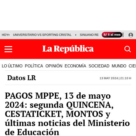
HOY
UNIVERSITARIO VS SPORTING CRISTAL
SINUANO RESULTADOS HOY
CA
LO ÚLTIMO
POLÍTICA
OPINIÓN
ECONOMÍA
SOCIEDAD
MUNDO
CIE
Datos LR
13 May 2024 | 21:10 h
PAGOS MPPE, 13 de mayo
2024: segunda QUINCENA,
CESTATICKET, MONTOS y
últimas noticias del Ministerio
de Educación