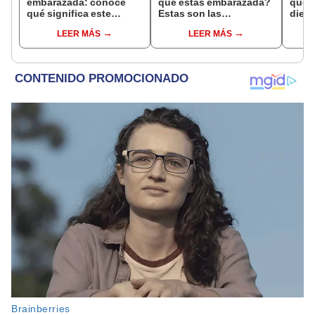
embarazada: conoce
que estás embarazada?
que s
qué significa este
Estas son las
dient
interesante sueño
interpretaciones más
pres
LEER MÁS
LEER MÁS
comunes