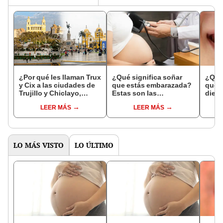
¿Por qué les llaman Trux
¿Qué significa soñar
¿Qué 
y Cix a las ciudades de
que estás embarazada?
que s
Trujillo y Chiclayo,
Estas son las
dien
respectivamente?
interpretaciones más
Inter
LEER MÁS
LEER MÁS
comunes
psico
expl
LO MÁS VISTO
LO ÚLTIMO