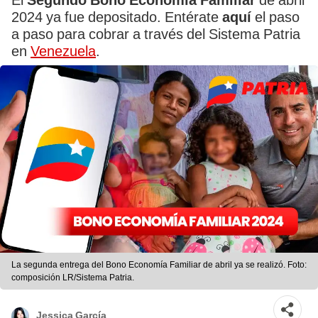
El
Segundo Bono Economía Familiar
de abril
2024 ya fue depositado. Entérate
aquí
el paso
a paso para cobrar a través del Sistema Patria
en
Venezuela
.
La segunda entrega del Bono Economía Familiar de abril ya se realizó. Foto:
composición LR/Sistema Patria.
Jessica García