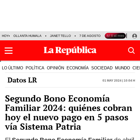
HOY
OLLANTA HUMALA
JANET TELLO
7 DE AGOSTO
TINKA RESULTADOS
LO ÚLTIMO
POLÍTICA
OPINIÓN
ECONOMÍA
SOCIEDAD
MUNDO
CIE
Datos LR
01 May 2024 | 10:04 h
Segundo Bono Economía
Familiar 2024: quiénes cobran
hoy el nuevo pago en 5 pasos
vía Sistema Patria