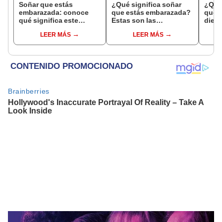
Soñar que estás
¿Qué significa soñar
¿Qué 
embarazada: conoce
que estás embarazada?
que s
qué significa este
Estas son las
dient
interesante sueño
interpretaciones más
pres
LEER MÁS
LEER MÁS
comunes