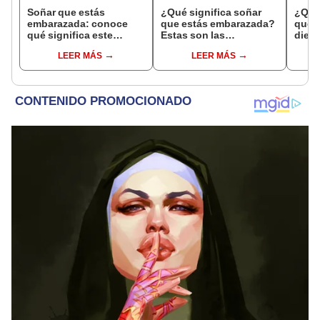
Soñar que estás
¿Qué significa soñar
¿Qué 
embarazada: conoce
que estás embarazada?
que s
qué significa este
Estas son las
dient
interesante sueño
interpretaciones más
pres
LEER MÁS
LEER MÁS
comunes