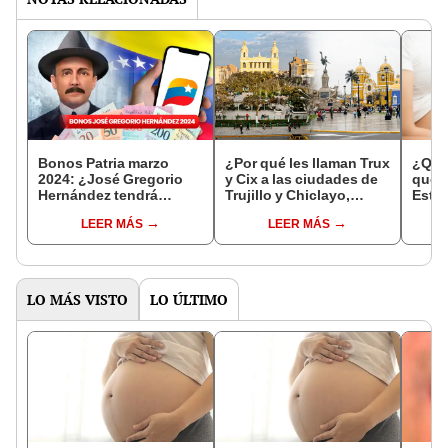
Bonos Patria marzo
¿Por qué les llaman Trux
¿Qué 
2024: ¿José Gregorio
y Cix a las ciudades de
que 
Hernández tendrá
Trujillo y Chiclayo,
Estas
aumento del monto este
respectivamente?
inter
LEER MÁS
LEER MÁS
mes?
comu
LO MÁS VISTO
LO ÚLTIMO