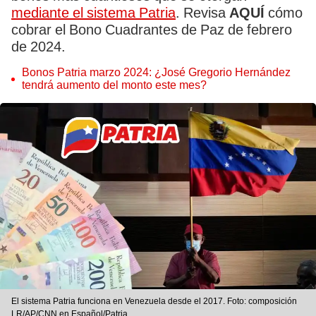
mediante el sistema Patria
. Revisa
AQUÍ
cómo
cobrar el Bono Cuadrantes de Paz de febrero
de 2024.
Bonos Patria marzo 2024: ¿José Gregorio Hernández
tendrá aumento del monto este mes?
El sistema Patria funciona en Venezuela desde el 2017. Foto: composición
LR/AP/CNN en Español/Patria