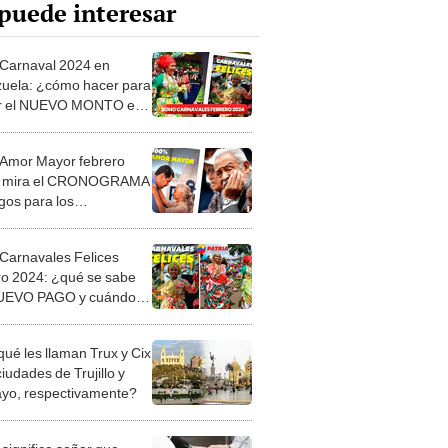
puede interesar
Carnaval 2024 en
uela: ¿cómo hacer para
ir el NUEVO MONTO en
a?
Amor Mayor febrero
: mira el CRONOGRAMA
gos para los
onados
Carnavales Felices
ro 2024: ¿qué se sabe
NUEVO PAGO y cuándo
ía por Patria?
qué les llaman Trux y Cix
ciudades de Trujillo y
ayo, respectivamente?
significa soñar que