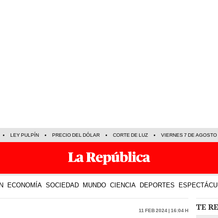
LEY PULPÍN
PRECIO DEL DÓLAR
CORTE DE LUZ
VIERNES 7 DE AGOSTO
N
ECONOMÍA
SOCIEDAD
MUNDO
CIENCIA
DEPORTES
ESPECTÁCU
TE R
11 Feb 2024 | 16:04 h