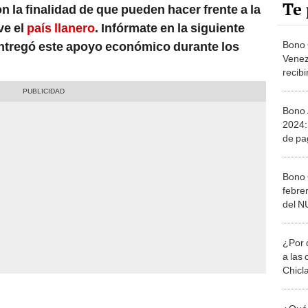
Te 
n la finalidad de que pueden hacer frente a la
ve el
país llanero
. Infórmate en la siguiente
Bono 
 entregó este apoyo económico durante los
Venez
recib
Patri
Bono 
2024
de pa
pensi
Bono 
febre
del 
llegar
¿Por 
a las 
Chicl
¿Qué 