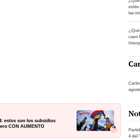
estás
las i
comu
¿Qué 
caen 
Inter
y pos
Car
Carlin
agost
No
 estos son los subsidios
febrero CON AUMENTO
Partid
4 del
progr