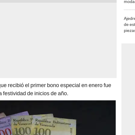
demue
Ajedre
de es
piezas
consi
e recibió el primer bono especial en enero fue
 festividad de inicios de año.