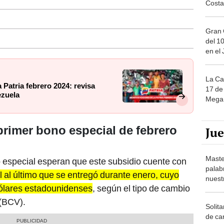
Gran 
del 10
en el
La Ca
 Patria febrero 2024: revisa
17 de 
ezuela
Mega 
primer bono especial de febrero
Ju
Maste
o especial esperan que este subsidio cuente con
palab
 al último que se entregó durante enero, cuyo
nuest
dólares estadounidenses
, según el tipo de cambio
 (BCV).
Solita
de ca
moda.