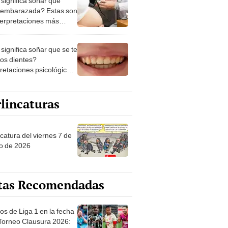
 embarazada? Estas son
nterpretaciones más
nes
significa soñar que se te
los dientes?
pretaciones psicológicas
ibles explicaciones
lincaturas
catura del viernes 7 de
o de 2026
tas Recomendadas
os de Liga 1 en la fecha
 Torneo Clausura 2026:
amación, horarios y