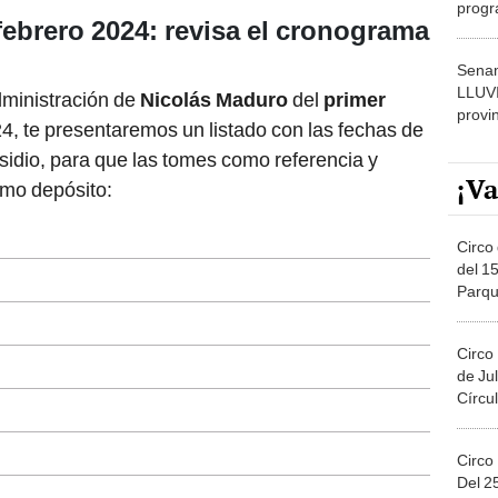
febrero 2024: revisa el cronograma
dónde
Senam
LLUV
dministración de
Nicolás Maduro
del
primer
provi
4, te presentaremos un listado con las fechas de
idio, para que las tomes como referencia y
¡Va
imo depósito:
Circo 
del 15
Parqu
Migue
Circo
de Jul
Círcul
Circo
Del 2
Costa