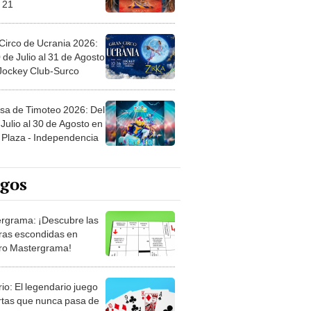
Circo de Ucrania 2026:
 de Julio al 31 de Agosto
 Jockey Club-Surco
sa de Timoteo 2026: Del
Julio al 30 de Agosto en
Plaza - Independencia
egos
rgrama: ¡Descubre las
ras escondidas en
ro Mastergrama!
rio: El legendario juego
rtas que nunca pasa de
 Organiza el mazo y