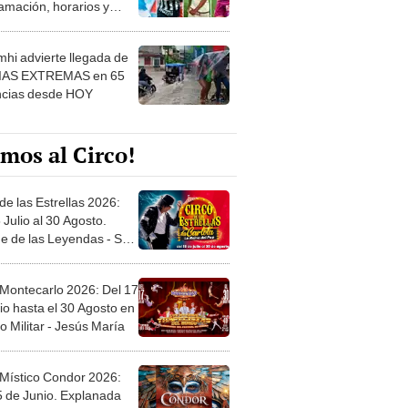
 ver
hi advierte llegada de
IAS EXTREMAS en 65
ncias desde HOY
mos al Circo!
de las Estrellas 2026:
 Julio al 30 Agosto.
e de las Leyendas - San
l
 Montecarlo 2026: Del 17
io hasta el 30 Agosto en
o Militar - Jesús María
 Místico Condor 2026:
5 de Junio. Explanada
 21