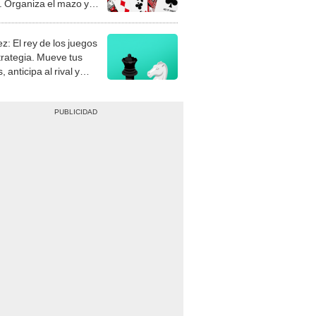
stra tu habilidad.
z: El rey de los juegos
trategia. Mueve tus
, anticipa al rival y
gue el jaque mate.