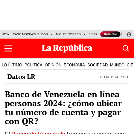
HOY
CASO MOCHASUELDOS
MIGUEL TORRES
LEY PULPÍN
PRECIO DEL
LO ÚLTIMO
POLÍTICA
OPINIÓN
ECONOMÍA
SOCIEDAD
MUNDO
CIE
Datos LR
26 Ene 2024 | 7:59 h
Banco de Venezuela en línea
personas 2024: ¿cómo ubicar
tu número de cuenta y pagar
con QR?