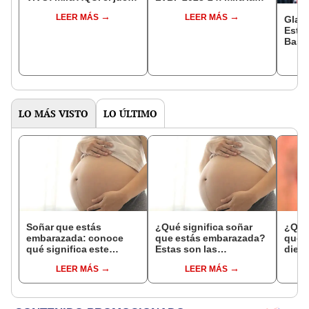
por el Round Robin
incidencias de los
LEER MÁS
LEER MÁS
LVBP 2024
juegos de HOY
Gladi
Estel
Bask
Leag
y can
jueg
LO MÁS VISTO
LO ÚLTIMO
Soñar que estás
¿Qué significa soñar
¿Qué 
embarazada: conoce
que estás embarazada?
que s
qué significa este
Estas son las
dient
interesante sueño
interpretaciones más
pres
LEER MÁS
LEER MÁS
comunes