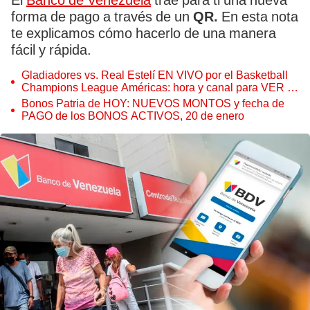
El
Banco de Venezuela
trae para ti una nueva
forma de pago a través de un
QR.
En esta nota
te explicamos cómo hacerlo de una manera
fácil y rápida.
Gladiadores vs. Real Estelí EN VIVO por el Basketball
Champions League Américas: hora y canal para VER el
juego
Bonos Patria de HOY: NUEVOS MONTOS y fecha de
PAGO de los BONOS ACTIVOS, 20 de enero