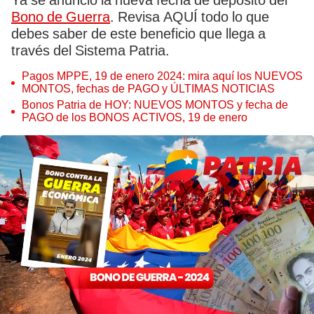
Ya se anunció la nueva fecha de depósito del
Bono de Guerra
. Revisa AQUÍ todo lo que
debes saber de este beneficio que llega a
través del Sistema Patria.
Pagos MPPE, 19 de enero 2024: mira aquí los NUEVOS
MONTOS, fechas de PAGO y ÚLTIMAS NOTICIAS
Bonos Patria de HOY: NUEVOS MONTOS y fecha de
PAGO de los BONOS ACTIVOS, 19 de enero