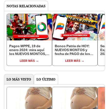
NOTAS RELACIONADAS
Pagos MPPE, 19 de
Bonos Patria de HOY:
Segu
enero 2024: mira aquí
NUEVOS MONTOS y
Espec
los NUEVOS MONTOS,
fecha de PAGO de los
2024:
fechas de PAGO y
BONOS ACTIVOS, 19 de
NUEV
LEER MÁS
LEER MÁS
ÚLTIMAS NOTICIAS
enero
de P
NOTI
LO MÁS VISTO
LO ÚLTIMO