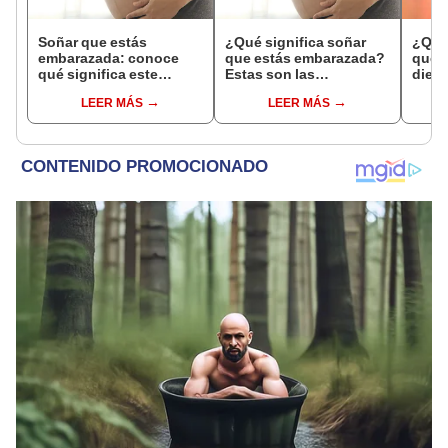
Soñar que estás
¿Qué significa soñar
¿Qué 
embarazada: conoce
que estás embarazada?
que s
qué significa este
Estas son las
dient
interesante sueño
interpretaciones más
pres
LEER MÁS
LEER MÁS
comunes