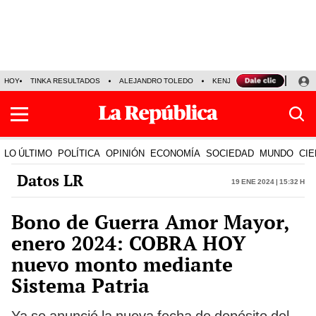
HOY
TINKA RESULTADOS
ALEJANDRO TOLEDO
KENJI FUJIMORI
PRECIO
LO ÚLTIMO
POLÍTICA
OPINIÓN
ECONOMÍA
SOCIEDAD
MUNDO
CIE
Datos LR
19 Ene 2024 | 15:32 h
Bono de Guerra Amor Mayor,
enero 2024: COBRA HOY
nuevo monto mediante
Sistema Patria