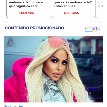
embarazada: conoce
que estás embarazada?
que s
qué significa este
Estas son las
dient
interesante sueño
interpretaciones más
pres
LEER MÁS
LEER MÁS
comunes