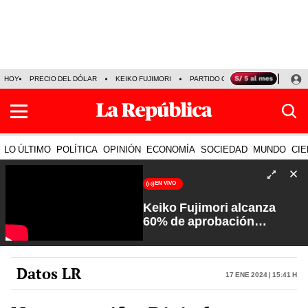
HOY
PRECIO DEL DÓLAR
KEIKO FUJIMORI
PARTIDO OBRAS
ARMONÍA 10
LO ÚLTIMO
POLÍTICA
OPINIÓN
ECONOMÍA
SOCIEDAD
MUNDO
CIE
EN VIVO
Keiko Fujimori alcanza
60% de aprobación
ciudadana | Sin Guion con
Rosa María Palacios
Datos LR
17 Ene 2024 | 15:41 h