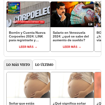
Borrón y Cuenta Nueva
Salario en Venezuela
BONO
Corpoelec 2024: LINK
2024: ¿qué se sabe del
¿hab
para registrarte y
aumento de sueldo?
vía S
accede al beneficio en
se s
LEER MÁS
LEER MÁS
simples pasos
LO MÁS VISTO
LO ÚLTIMO
Soñar que estás
¿Qué significa soñar
¿Qué 