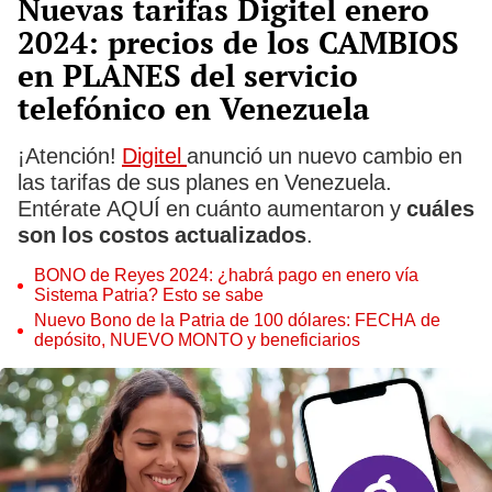
Nuevas tarifas Digitel enero
2024: precios de los CAMBIOS
en PLANES del servicio
telefónico en Venezuela
¡Atención!
Digitel
anunció un nuevo cambio en
las tarifas de sus planes en Venezuela.
Entérate AQUÍ en cuánto aumentaron y
cuáles
son los costos actualizados
.
BONO de Reyes 2024: ¿habrá pago en enero vía
Sistema Patria? Esto se sabe
Nuevo Bono de la Patria de 100 dólares: FECHA de
depósito, NUEVO MONTO y beneficiarios