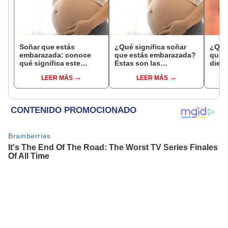
Soñar que estás
¿Qué significa soñar
¿Qué 
embarazada: conoce
que estás embarazada?
que s
qué significa este
Estas son las
dient
interesante sueño
interpretaciones más
pres
LEER MÁS
LEER MÁS
comunes