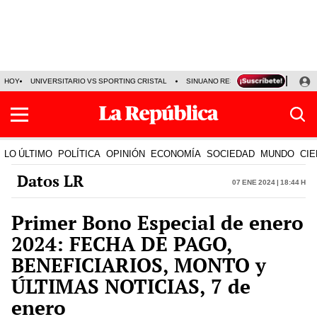
HOY
UNIVERSITARIO VS SPORTING CRISTAL
SINUANO RESULTADOS HOY
CA
LO ÚLTIMO
POLÍTICA
OPINIÓN
ECONOMÍA
SOCIEDAD
MUNDO
CIE
Datos LR
07 Ene 2024 | 18:44 h
Primer Bono Especial de enero
2024: FECHA DE PAGO,
BENEFICIARIOS, MONTO y
ÚLTIMAS NOTICIAS, 7 de
enero