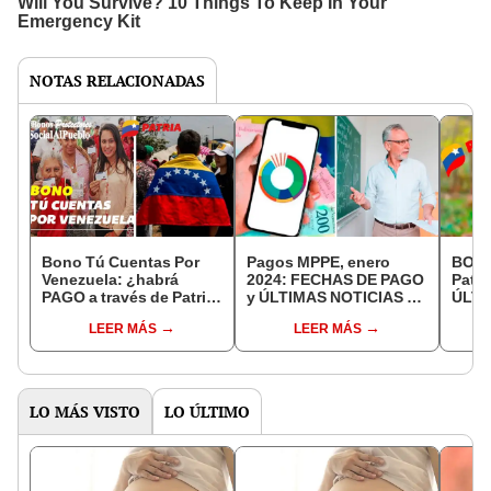
NOTAS RELACIONADAS
Bono Tú Cuentas Por
Pagos MPPE, enero
BONO
Venezuela: ¿habrá
2024: FECHAS DE PAGO
Patri
PAGO a través de Patria
y ÚLTIMAS NOTICIAS de
ÚLTI
en 2024?
la primera quincena,
COBR
LEER MÁS
LEER MÁS
BONOS y MONTOS
nuev
2024
LO MÁS VISTO
LO ÚLTIMO