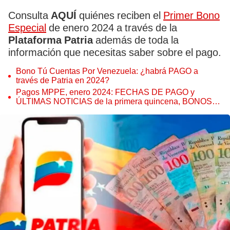
Consulta
AQUÍ
quiénes reciben el
Primer Bono
Especial
de enero 2024 a través de la
Plataforma Patria
además de toda la
información que necesitas saber sobre el pago.
Bono Tú Cuentas Por Venezuela: ¿habrá PAGO a
través de Patria en 2024?
Pagos MPPE, enero 2024: FECHAS DE PAGO y
ÚLTIMAS NOTICIAS de la primera quincena, BONOS y
MONTOS