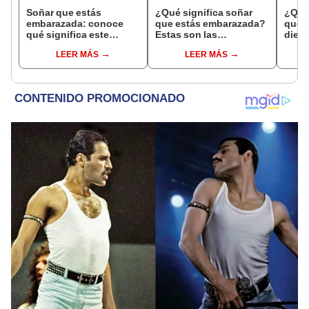
Soñar que estás
¿Qué significa soñar
¿Qué 
embarazada: conoce
que estás embarazada?
que s
qué significa este
Estas son las
dient
interesante sueño
interpretaciones más
pres
LEER MÁS
LEER MÁS
comunes