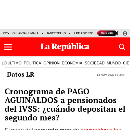
HOY
OLLANTA HUMALA
JANET TELLO
7 DE AGOSTO
TINKA RESULTADOS
LO ÚLTIMO
POLÍTICA
OPINIÓN
ECONOMÍA
SOCIEDAD
MUNDO
CIE
Datos LR
14 Nov 2023 | 8:34 h
Cronograma de PAGO
AGUINALDOS a pensionados
del IVSS: ¿cuándo depositan el
segundo mes?