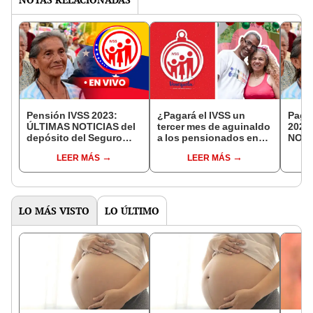
Pensión IVSS 2023:
¿Pagará el IVSS un
Pago
ÚLTIMAS NOTICIAS del
tercer mes de aguinaldo
2023
depósito del Seguro
a los pensionados en
NOTI
Social HOY, 11 de
2023?
del S
LEER MÁS
LEER MÁS
noviembre
10 d
LO MÁS VISTO
LO ÚLTIMO