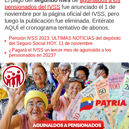
El pago del
segundo mes
de
aguinaldos a los
pensionados del IVSS
fue anunciado el 1 de
noviembre por la página oficial del IVSS, pero
luego la publicación fue eliminada. Entérate
AQUÍ el cronograma tentativo de abonos.
Pensión IVSS 2023: ÚLTIMAS NOTICIAS del depósito
del Seguro Social HOY, 11 de noviembre
¿Pagará el IVSS un tercer mes de aguinaldo a los
pensionados en 2023?