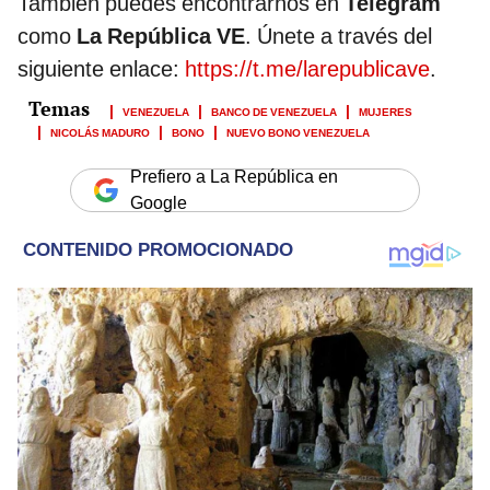
También puedes encontrarnos en
Telegram
como
La República VE
. Únete a través del
siguiente enlace:
https://t.me/larepublicave
.
VENEZUELA
BANCO DE VENEZUELA
MUJERES
NICOLÁS MADURO
BONO
NUEVO BONO VENEZUELA
Prefiero a La República en
Google