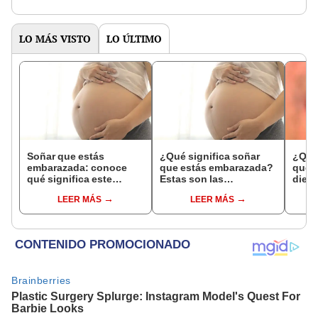
LO MÁS VISTO
LO ÚLTIMO
Soñar que estás
¿Qué significa soñar
¿Qué 
embarazada: conoce
que estás embarazada?
que s
qué significa este
Estas son las
dient
interesante sueño
interpretaciones más
pres
LEER MÁS
LEER MÁS
comunes