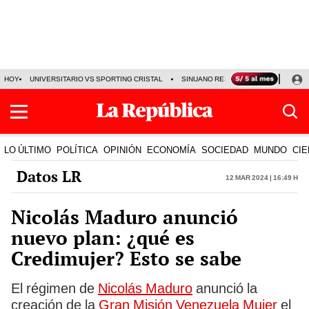
HOY
UNIVERSITARIO VS SPORTING CRISTAL
SINUANO RESULTADOS HOY
CA
LO ÚLTIMO
POLÍTICA
OPINIÓN
ECONOMÍA
SOCIEDAD
MUNDO
CIE
Datos LR
12 Mar 2024 | 16:49 h
Nicolás Maduro anunció
nuevo plan: ¿qué es
Credimujer? Esto se sabe
El régimen de
Nicolás Maduro
anunció la
creación de la
Gran Misión Venezuela Mujer
el