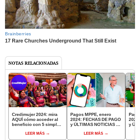
NOTAS RELACIONADAS
Credimujer 2024: mira
Pagos MPPE, enero
Pago
AQUÍ cómo acceder al
2024: FECHAS DE PAGO
2024
beneficio con 5 simples
y ÚLTIMAS NOTICIAS de
y ÚL
pasos
la primera quincena,
la pr
LEER MÁS
LEER MÁS
BONOS y MONTOS
BON